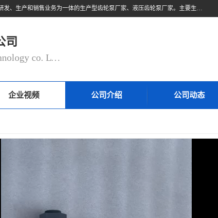
无锡乾锐锋液压科技有限公司，系专业从事各类液压元件与气动元件的研发、生产和销售业务为一体的生产型齿轮泵厂家、液压齿轮泵厂家。主要生产销售风冷式冷却器、液压油风冷却器，冷却器厂家直销、齿轮泵型号、齿轮泵厂家排名详情可来电咨询！
公司
QIANRUIFENG fluid control technology co. LTD
企业视频
公司介绍
公司动态