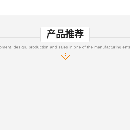
产品推荐
ment, design, production and sales in one of the manufacturing ent