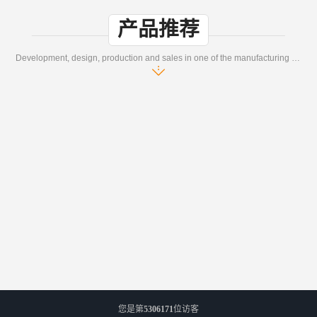
产品推荐
Development, design, production and sales in one of the manufacturing enterprises
您是第
5306171
位访客