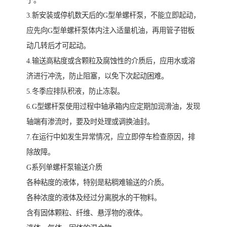
子。
3.新安装或停机数天后的G型单螺杆泵，不能立即起动，
应先向G型单螺杆泵体内注入适量机油，再用管子钳板
动几转后才可起动。
4.输送高粘度或含颗粒及腐蚀性的介质后，应用水或溶
济进行冲洗，防止阻塞，以免下次起动困难。
5.冬季应排队积液，防止冻裂。
6.G型螺杆泵使用过程中轴承箱内应定期加润滑油，发现
轴端有渗流时，要及时处理或调换油封。
7.在运行中如发生异常情况，应立即停车检查原因，排
除故障。
G系列单螺杆泵输送介质
各种粘度的液体，特别是粘稠难输送的介质。
各种浓度的液体及经过分离脱水的干物料。
含有固体颗粒、纤维、悬浮物的液体。