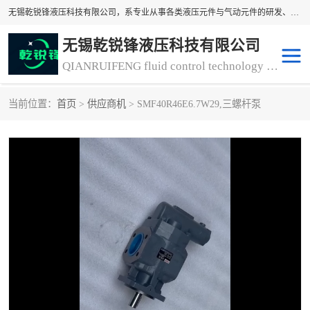
无锡乾锐锋液压科技有限公司，系专业从事各类液压元件与气动元件的研发、生产和销售业务为一体的生产型齿轮泵厂家、液压齿轮泵厂家。主要生产销售风冷式冷却器、液压油风冷却器，冷却器厂家直销、齿轮泵型号、齿轮泵厂家排名详情可来电咨询！
无锡乾锐锋液压科技有限公司
QIANRUIFENG fluid control technology co. LTD
当前位置：
首页
>
供应商机
> SMF40R46E6.7W29,三螺杆泵
液压泵
液压阀
冷却器厂家直销
过滤器
离合器、制动器
气动元器件
齿轮泵厂家