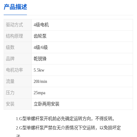
产品描述
驱动方式
4级电机
结构原理
齿轮泵
级数
4级/6级
品牌
乾锐锋
电机功率
5.5kw
流量
20l/min
压力
25mpa
安装
立卧两用安装
1.G型单螺杆泵开机前必先确定运转方向，不得反转。
2.G型单螺杆泵严禁在无介质情况下空运转，以免损坏定