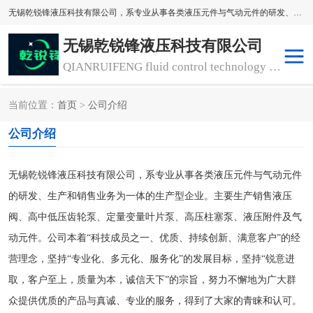
无锡乾锐锋液压科技有限公司，系专业从事各类液压元件与气动元件的研发、生产和销售业务为一体的生产型齿轮泵厂家、液压齿轮泵厂家。主要生产销售风冷式冷却器、液压油风冷却器，冷却器厂家直销、齿轮泵型号、齿轮泵厂家排名详情可来电咨询！
无锡乾锐锋液压科技有限公司
QIANRUIFENG fluid control technology co. LTD
当前位置：
首页
>
公司介绍
液压泵
液压阀
公司介绍
冷却器厂家直销
过滤器
无锡乾锐锋液压科技有限公司，系专业从事各类液压元件与气动元件
离合器、制动器
气动元器件
的研发、生产和销售业务为一体的生产型企业。主要生产销售液压
阀、高中低压齿轮泵、定量变量叶片泵、高压柱塞泵、液压附件及气
齿轮泵厂家
动元件。公司本着“科技成员之一、优质、持续创新、满意客户”的经
营理念，坚持“专业化、多元化、服务化”的发展目标，坚持“锐意进
取，客户至上，质量为本，诚信天下”的宗旨，努力不懈地为广大群
众提供优质的产品与真诚、专业的服务，得到了大家的青睐和认可。