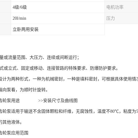
4级/6级
电机功率
20l/min
压力
立卧两用安装
流量或流量范围、大压力、连续或间断运行；
卧式或立式、固定或移动、连接管路的特殊要求、防爆防护要求。
设计为两种形式，一种为机械密封，一种是填料密封，可根据具体使用情
端向泵看，为顺时针旋转。
量齿轮泵用途 >>安装尺寸及曲线图
轮泵适用于输送不含固体颗粒和纤维，无腐蚀性，温度不80℃，粘度为5×10-6～1.5
的其他液体。
量齿轮泵应用范围