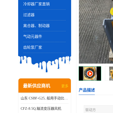
冷却器厂家直销
过滤器
离合器、制动器
气动元器件
齿轮泵厂家
最新供应商机
更多
产品描述
山东 CSBF-G25, 船用手动比例流量方向复合阀
CFZ-8.5Q,轴流变压器风机
驱动方