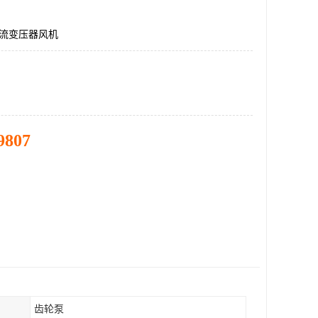
Q,轴流变压器风机
9807
齿轮泵