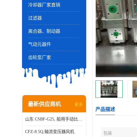
冷却器厂家直销
过滤器
离合器、制动器
气动元器件
齿轮泵厂家
最新供应商机
更多
产品描述
山东 CSBF-G25, 船用手动比例流量方向复合阀
CFZ-8.5Q,轴流变压器风机
包装