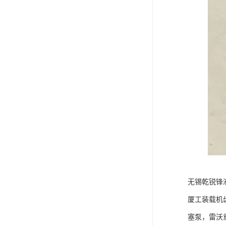
无锡乾锐锋
厦工装载机
塞泵，雷沃