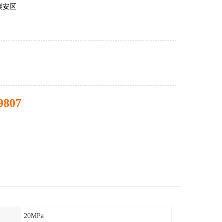
崇安区
9807
20MPa