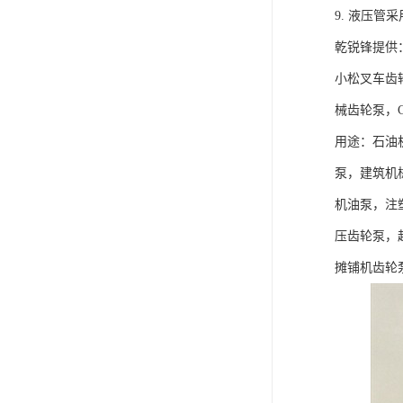
9. 液压管
乾锐锋提供
小松叉车齿
械齿轮泵，C
用途：石油
泵，建筑机
机油泵，注
压齿轮泵，
摊铺机齿轮