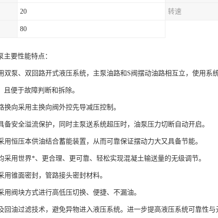
20
转速
80
泵主要性能特点：
品采用双泵、双回路开式液压系统，主泵油路和S阀摆动油路相互立，使用
，且便于故障判断和拆除。
送油路换向采用主换向阀外控先导减压控制。
系统具备安全溢流保护，同时主泵送系统超压时，油泵压力切断自动开启。
油路采用恒压本供油结合蓄能装置，从而可靠保证摆动力大又具备节能。
及阀均采用世界*、更合理、更可靠、轻松实现混凝土输送量的无级调节。
管路采用锥面密封，管路接头密封材料。
油路采用阀块方式进行高低压切换、便捷、不漏油。
吸油及回油过滤技术，避免异物进入液压系统。进一步提高液压系统可靠性与