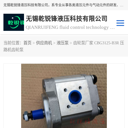
无锡乾锐锋液压科技有限公司，系专业从事各类液压元件与气动元件的研发、生产和销售业务为一体的生产型齿轮泵厂家、液压齿轮泵厂家。主要生产销售风冷式冷却器、液压油风冷却器，冷却器厂家直销、齿轮泵型号、齿轮泵厂家排名详情可来电咨询！
无锡乾锐锋液压科技有限公司
QIANRUIFENG fluid control technology co. LTD
当前位置：
首页
>
供应商机
>
液压泵
> 齿轮泵厂家 CBG3125-B3R 压
液压泵
液压阀
路机齿轮泵
冷却器厂家直销
过滤器
离合器、制动器
气动元器件
齿轮泵厂家