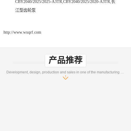
CBY2040/2025/2025-A3TR,CBY2040/2025/2020-A3TR,长
江型齿轮泵
http://www.wxqrf.com
产品推荐
Development, design, production and sales in one of the manufacturing enterprises