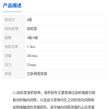
产品描述
驱动方
4级
结构原理
齿轮泵
级数
4级/6级
电机功率
5.5kw
流量
20l/min
压力
25mpa
安装
立卧两用安装
(1)齿轮泵容积效率。容积损失主要是通过齿轮端面与侧
板间的轴向间隙，以及齿与泵体内孔之间的径向间隙和
齿侧接触线的泄漏损失，其中轴向间隙泄漏约占总泄漏