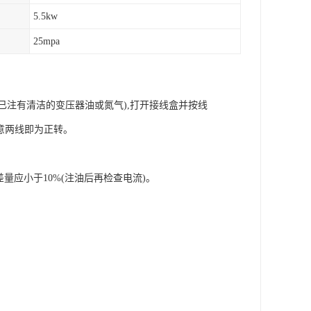
5.5kw
25mpa
已注有清洁的变压器油或氮气),打开接线盒并按线
任意两线即为正转。
量应小于10%(注油后再检查电流)。