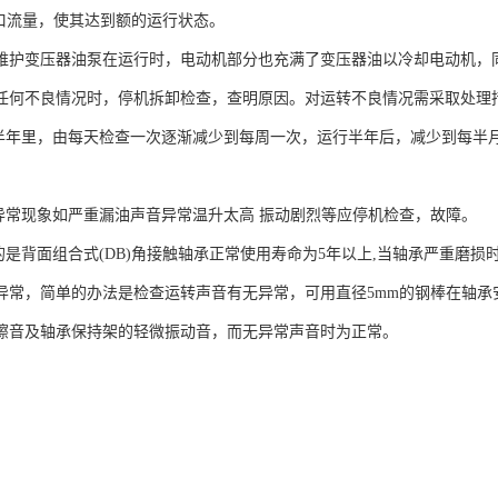
油口流量，使其达到额的运行状态。
维护变压器油泵在运行时，电动机部分也充满了变压器油以冷却电动机，
任何不良情况时，停机拆卸检查，查明原因。对运转不良情况需采取处理
的半年里，由每天检查一次逐渐减少到每周一次，运行半年后，减少到每半
现异常现象如严重漏油声音异常温升太高 振动剧烈等应停机检查，故障。
用的是背面组合式(DB)角接触轴承正常使用寿命为5年以上,当轴承严重磨
异常，简单的办法是检查运转声音有无异常，可用直径5mm的钢棒在轴承
擦音及轴承保持架的轻微振动音，而无异常声音时为正常。