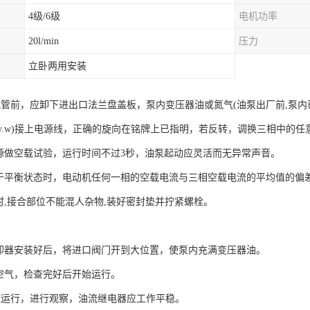
4级/6级
电机功率
20l/min
压力
立卧两用安装
配管前，应卸下进出口法兰盘盖板，泵内变压器油或氮气(油泵出厂前,泵内
u.v.w)接上电源线，正确的旋向在铭牌上已指明，若反转，调换三相中的
电源做空载试验，运行时间不过3秒，油泵起动应灵活而无异常声音。
处于平衡状态时，电动机任何一相的空载电流与三相空载电流的平均值的偏差
管时,接合部位不能混人杂物,装好密封垫并拧紧螺栓。
冷却器安装好后，将进口阀门开到大位置，使泵内充满变压器油。
内空气，检查完好后开始运行。
试运行，进行观察，油流继电器应工作平稳。