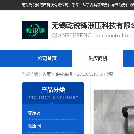
无锡乾锐锋液压科技有限
公司首页
供应商机
当前位置：
首页
>
供应商机
> 20C36X219F,齿轮泵
产品分类
液压泵
液压阀