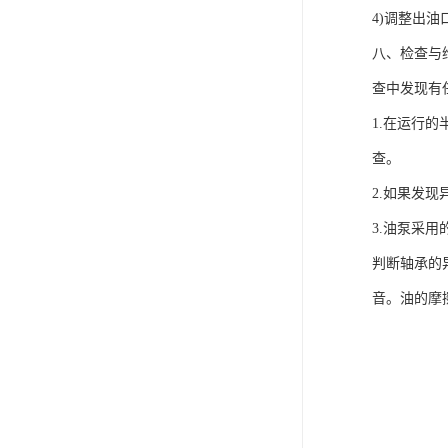
4)调整出
八、检查与
查中发现有
1.在运行
查。
2.如果发
3.油泵采
判断轴承的
音。油的摩