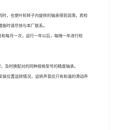
同时，也使叶轮转子内旋转的轴承得到润滑。若检
措施时请尽快与本厂联系。
月和每月一次，运行一年以后，每隔一年进行检
损时，及时换配对的同种规格型号的精度轴承。
安装位置运转情况，运转声音应只有和谐的滑动声