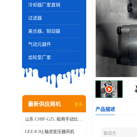
冷却器厂家直销
过滤器
离合器、制动器
气动元器件
齿轮泵厂家
最新供应商机
更多
产品描述
山东 CSBF-G25, 船用手动比例流量方向复合阀
CFZ-8.5Q,轴流变压器风机
驱动方