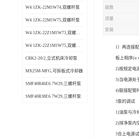
W4.1ZK-22M1W74,双螺杆泵
级数
流量
W4.1ZK-22M1W75,双螺杆泵
安装
W4.1ZK-22Z1M1W73,双螺杆泵
W4.1ZK-22Z1M1W75,双螺杆泵
1）再连接
板上相序(
CRK2-20/2,立式机床冷却泵
2)按规定
MX25M-MFG,可拆板式冷却器
3)当电源
SMF40R46E6.7W29,三螺杆泵
4)联接配
SMF40R38E6.7W29,三螺杆泵
3泵的调试
1)油泵与
2)排净泵
3合上电源