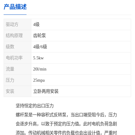
产品描述
驱动方
4级
结构原理
齿轮泵
级数
4级/6级
电机功率
5.5kw
流量
20l/min
压力
25mpa
安装
立卧两用安装
坚持恒定的出口压力
螺杆泵是一种容积式反转泵，当出口端受阻今后，压力
会逐步升高，以致于预定的压力值。此时电机负荷急剧
添加。传动机械相关零件的负载也会出设计值，严重时