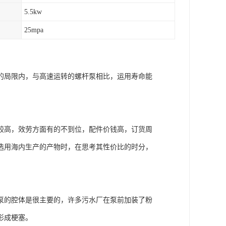
5.5kw
25mpa
的局限内，与高速运转的螺杆泵相比，运用寿命能
较高，效劳方面有的不到位，配件价钱高，订货周
选用海内生产的产物时，在思考其性价比的时分，
泵的腔体是很主要的，许多污水厂在泵前加装了粉
形成梗塞。