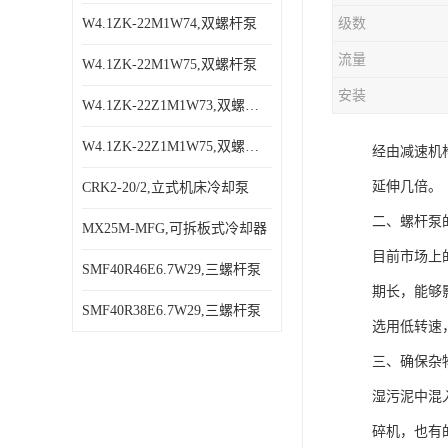
W4.1ZK-22M1W74,双螺杆泵
级数
流量
W4.1ZK-22M1W75,双螺杆泵
安装
W4.1ZK-22Z1M1W73,双螺杆泵
W4.1ZK-22Z1M1W75,双螺杆泵
经由减速机
延伸几倍。
CRK2-20/2,立式机床冷却泵
二、螺杆泵
MX25M-MFG,可拆板式冷却器
目前市场上
SMF40R46E6.7W29,三螺杆泵
期长，能够
SMF40R38E6.7W29,三螺杆泵
选用低转速
三、确保杂
湿污泥中混
碎机，也有