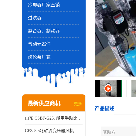
冷却器厂家直销
过滤器
离合器、制动器
气动元器件
齿轮泵厂家
最新供应商机
更多
产品描述
山东 CSBF-G25, 船用手动比例流量方向复合阀
CFZ-8.5Q,轴流变压器风机
驱动方