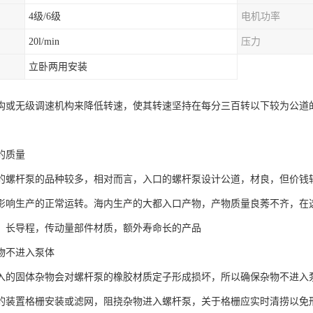
4级/6级
电机功率
20l/min
压力
立卧两用安装
构或无级调速机构来降低转速，使其转速坚持在每分三百转以下较为公道
的质量
的螺杆泵的品种较多，相对而言，入口的螺杆泵设计公道，材良，但价钱
影响生产的正常运转。海内生产的大都入口产物，产物质量良莠不齐，在
，长导程，传动量部件材质，额外寿命长的产品
物不进入泵体
入的固体杂物会对螺杆泵的橡胶材质定子形成损坏，所以确保杂物不进入
的装置格栅安装或滤网，阻挠杂物进入螺杆泵，关于格栅应实时清捞以免