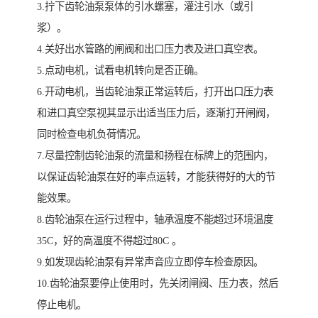
3.拧下齿轮油泵泵体的引水螺塞，灌注引水（或引
浆）。
4.关好出水管路的闸阀和出口压力表及进口真空表。
5.点动电机，试看电机转向是否正确。
6.开动电机，当齿轮油泵正常运转后，打开出口压力表
和进口真空泵视其显示出适当压力后，逐渐打开闸阀，
同时检查电机负荷情况。
7.尽量控制齿轮油泵的流量和扬程在标牌上的范围内，
以保证齿轮油泵在好的率点运转，才能获得好的大的节
能效果。
8.齿轮油泵在运行过程中，轴承温度不能超过环境温度
35C，好的高温度不得超过80C 。
9.如发现齿轮油泵有异常声音应立即停车检查原因。
10.齿轮油泵要停止使用时，先关闭闸阀、压力表，然后
停止电机。