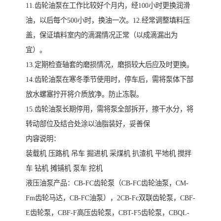
11.齿轮油泵在工作比较好个月内，经100小时更换润滑
油，以后每个500小时，换油一次。12.经常调整填料压
盖，保证填料室内的滴漏情况正常（以成滴漏出为
宜）。
13.定期检查轴套的磨损情况，磨损较大后应及时更换。
14.齿轮油泵在寒冬季节使用时，停车后，需将泵体下部
放水螺塞拧开将介质放净。防止冻裂。
15.齿轮油泵长期停用，需将泵全部拆开，擦干水分，将
转动部位及结合处涂以油脂装好，妥善保
内容说明：
装载机 压路机 吊车 掘进机 采煤机 扒渣机 平地机 搅拌
车 钻机 摊铺机 泵车 挖机
液压油泵产品：CB-FC齿轮泵（CB-FC齿轮油泵，CM-
Fm齿轮马达，CB-FC油泵），2CB-Fc双联齿轮泵，CBF-
E齿轮泵，CBF-F高压齿轮泵，CBT-F5齿轮泵，CBQL-