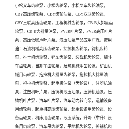
小松叉车齿轮泵，小松齿轮泵，小松叉车齿轮油泵，
CBY高压齿轮泵，CBY齿轮油泵，CBY双联齿轮泵，
CBY三联高压齿轮泵，工程机械齿轮泵，CB-B大排量齿
轮泵，CB-B大排量油泵，PV2R叶片泵，PV2R高压叶片
泵，高压低噪声叶片泵。液压油泵产品应用广泛，按用
途：石油机械高压齿轮泵，挖掘机齿轮泵，钩机齿轮
泵，推土机齿轮泵，铲车齿轮泵，装载机齿轮泵，翻斗
车齿轮泵，自卸车齿轮泵，建筑机械用齿轮泵，矿山机
械用齿轮泵，拖拉机大排量齿轮泵，拖拉机大排量油
泵，拖拉机齿轮泵，起重机油泵（齿轮泵），注塑机油
泵，注塑机叶片泵，压铸机液压油泵，压铸机油泵，压
铸机叶片泵，汽车叶片泵，汽车动力转向泵，运输设备
用齿轮泵，起重机高压齿轮泵，起重设备用齿轮泵，设
备齿轮泵，机床用齿轮泵，液压系统，升降（举升）设
备用齿轮泵，汽车吊齿轮泵，平地机齿轮泵，摊铺机齿