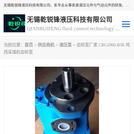
无锡乾锐锋液压科技有限公司，系专业从事各类液压元件与气动元件的研发、生产和销售业务为一体的生产型齿轮泵厂家、液压齿轮泵厂家。主要生产销售风冷式冷却器、液压油风冷却器，冷却器厂家直销、齿轮泵型号、齿轮泵厂家排名详情可来电咨询！
无锡乾锐锋液压科技有限公司
QIANRUIFENG fluid control technology co. LTD
当前位置：
首页
>
供应商机
>
液压泵
> 齿轮泵厂家 CBG2060-B3R 鸡
液压泵
液压阀
西采煤机齿轮泵
冷却器厂家直销
过滤器
离合器、制动器
气动元器件
齿轮泵厂家