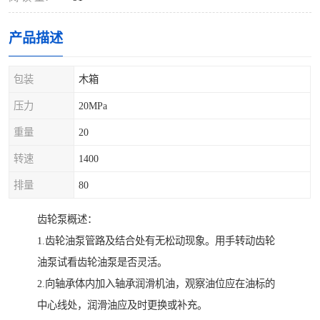
产品描述
包装
木箱
压力
20MPa
重量
20
转速
1400
排量
80
齿轮泵概述：
1.齿轮油泵管路及结合处有无松动现象。用手转动齿轮
油泵试看齿轮油泵是否灵活。
2.向轴承体内加入轴承润滑机油，观察油位应在油标的
中心线处，润滑油应及时更换或补充。