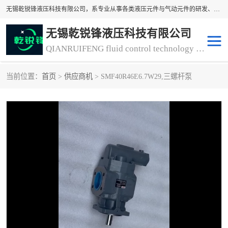
无锡乾锐锋液压科技有限公司，系专业从事各类液压元件与气动元件的研发、生产和销售业务为一体的生产型齿轮泵厂家、液压齿轮泵厂家。主要生产销售风冷式冷却器、液压油风冷却器，冷却器厂家直销、齿轮泵型号、齿轮泵厂家排名详情可来电咨询！
无锡乾锐锋液压科技有限公司
QIANRUIFENG fluid control technology co. LTD
当前位置：
首页
>
供应商机
> SMF40R46E6.7W29,三螺杆泵
液压泵
液压阀
冷却器厂家直销
过滤器
离合器、制动器
气动元器件
齿轮泵厂家