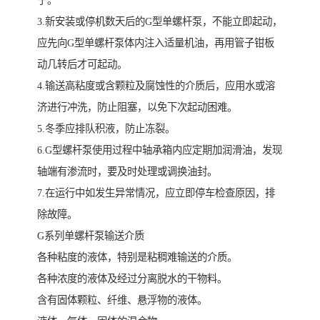
子。
3.新安装或停机数天后的G型单螺杆泵，不能立即起动，
应先向G型单螺杆泵体内注入适量机油，再用管子钳板
动几转后才可起动。
4.输送高粘度或含颗粒及腐蚀性的介质后，应用水或溶
济进行冲洗，防止阻塞，以免下次起动困难。
5.冬季应排队积液，防止冻裂。
6.G型螺杆泵使用过程中轴承箱内应定期加润滑油，发现
轴端有渗流时，要及时处理或调换油封。
7.在运行中如发生异常情况，应立即停车检查原因，排
除故障。
G系列单螺杆泵输送介质
各种粘度的液体，特别是粘稠难输送的介质。
各种浓度的液体及经过分离脱水的干物料。
含有固体颗粒、纤维、悬浮物的液体。