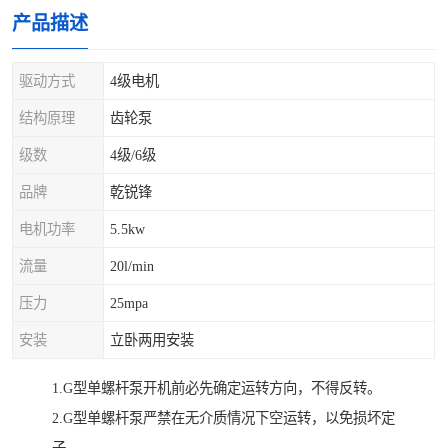
产品描述
驱动方式
4级电机
结构原理
齿轮泵
级数
4级/6级
品牌
乾锐锋
电机功率
5.5kw
流量
20l/min
压力
25mpa
安装
立卧两用安装
1.G型单螺杆泵开机前必先确定运转方向，不得反转。
2.G型单螺杆泵严禁在无介质情况下空运转，以免损坏定