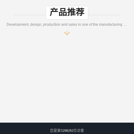
产品推荐
Development, design, production and sales in one of the manufacturing enterprises
您是第
5298292
位访客