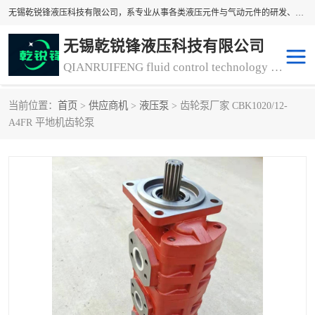
无锡乾锐锋液压科技有限公司，系专业从事各类液压元件与气动元件的研发、生产和销售业务为一体的生产型齿轮泵厂家、液压齿轮泵厂家。主要生产销售风冷式冷却器、液压油风冷却器，冷却器厂家直销、齿轮泵型号、齿轮泵厂家排名详情可来电咨询！
无锡乾锐锋液压科技有限公司
QIANRUIFENG fluid control technology co. LTD
当前位置：
首页
>
供应商机
>
液压泵
> 齿轮泵厂家 CBK1020/12-
液压泵
液压阀
A4FR 平地机齿轮泵
冷却器厂家直销
过滤器
离合器、制动器
气动元器件
齿轮泵厂家