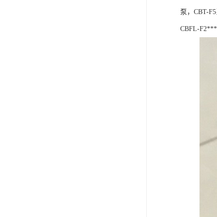
泵，CBT-F
CBFL-F2