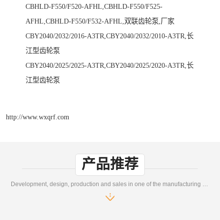
CBHLD-F550/F520-AFHL,CBHLD-F550/F525-
AFHL,CBHLD-F550/F532-AFHL,双联齿轮泵,厂家
CBY2040/2032/2016-A3TR,CBY2040/2032/2010-A3TR,长
江型齿轮泵
CBY2040/2025/2025-A3TR,CBY2040/2025/2020-A3TR,长
江型齿轮泵
http://www.wxqrf.com
产品推荐
Development, design, production and sales in one of the manufacturing enterprises