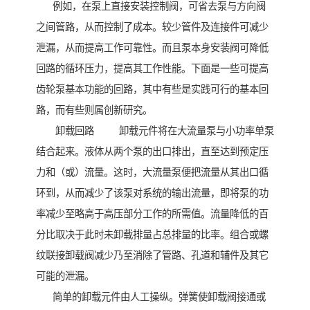
例如，在泵上直接安装控制阀，可省去泵与方向阀
之间管路，从而控制了成本。较少管件及连接件可减少
泄漏，从而提高工作可靠性。而且泵本身安装阀可降低
回路的循环压力，提高其工作性能。下面是一些可提高
齿轮泵基本功能的回路，其中有些是实践可行的基本回
路，而有些则属创新研究。
卸载回路 卸载元件将在大流量泵与小功率单泵
结合起来。液体从两个泵的出口排出，直至达到预定压
力和（或）流量。这时，大流量泵便把流量从其出口循
环到，从而减少了该泵对系统的输出流量，即将泵的功
率减少至略高于高压部分工作的所需值。流量降低的百
分比取决于此时未卸载排量占总排量的比率。组合或螺
纹联接卸载阀减少乃至消除了管路、孔道和辅件及其它
可能的泄漏。
简单的卸载元件由人工操纵。弹簧使卸载阀接通或