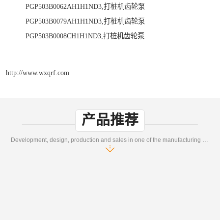
PGP503B0062AH1H1ND3,打桩机齿轮泵
PGP503B0079AH1H1ND3,打桩机齿轮泵
PGP503B0008CH1H1ND3,打桩机齿轮泵
http://www.wxqrf.com
产品推荐
Development, design, production and sales in one of the manufacturing enterprises