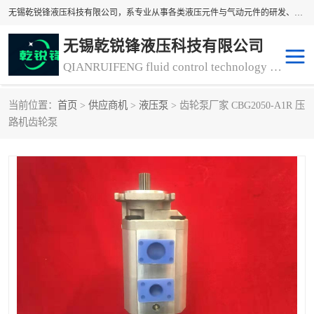
无锡乾锐锋液压科技有限公司，系专业从事各类液压元件与气动元件的研发、生产和销售业务为一体的生产型齿轮泵厂家、液压齿轮泵厂家。主要生产销售风冷式冷却器、液压油风冷却器，冷却器厂家直销、齿轮泵型号、齿轮泵厂家排名详情可来电咨询！
无锡乾锐锋液压科技有限公司
QIANRUIFENG fluid control technology co. LTD
当前位置：
首页
>
供应商机
>
液压泵
> 齿轮泵厂家 CBG2050-A1R 压
液压泵
液压阀
路机齿轮泵
冷却器厂家直销
过滤器
离合器、制动器
气动元器件
齿轮泵厂家