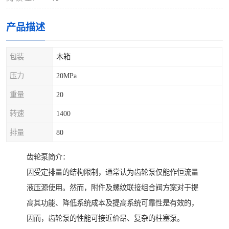
产品描述
包装
木箱
压力
20MPa
重量
20
转速
1400
排量
80
齿轮泵简介：
因受定排量的结构限制，通常认为齿轮泵仅能作恒流量
液压源使用。然而，附件及螺纹联接组合阀方案对于提
高其功能、降低系统成本及提高系统可靠性是有效的，
因而，齿轮泵的性能可接近价昂、复杂的柱塞泵。