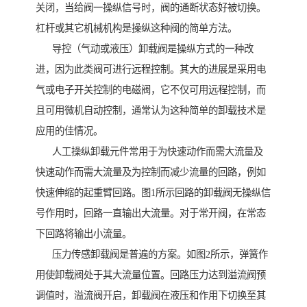
关闭，当给阀一操纵信号时，阀的通断状态好被切换。
杠杆或其它机械机构是操纵这种阀的简单方法。
导控（气动或液压）卸载阀是操纵方式的一种改
进，因为此类阀可进行远程控制。其大的进展是采用电
气或电子开关控制的电磁阀，它不仅可用远程控制，而
且可用微机自动控制，通常认为这种简单的卸载技术是
应用的佳情况。
人工操纵卸载元件常用于为快速动作而需大流量及
快速动作而需大流量及为控制而减少流量的回路，例如
快速伸缩的起重臂回路。图1所示回路的卸载阀无操纵信
号作用时，回路一直输出大流量。对于常开阀，在常态
下回路将输出小流量。
压力传感卸载阀是普遍的方案。如图2所示，弹簧作
用使卸载阀处于其大流量位置。回路压力达到溢流阀预
调值时，溢流阀开启，卸载阀在液压和作用下切换至其