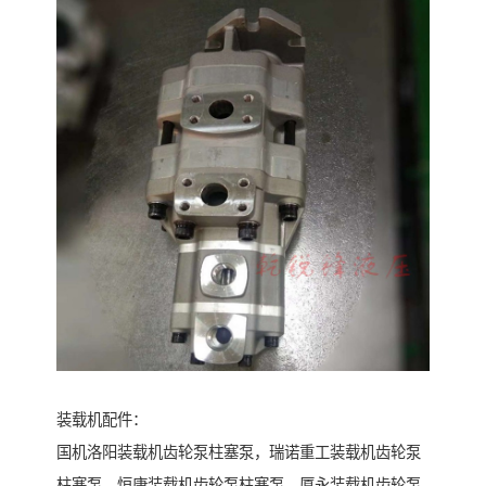
装载机配件：
国机洛阳装载机齿轮泵柱塞泵，瑞诺重工装载机齿轮泵
柱塞泵，恒康装载机齿轮泵柱塞泵，厦永装载机齿轮泵