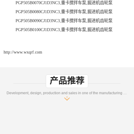
PGP505B0070CJ1D3NC3,重卡搅拌车泵,掘进机齿轮泵
PGP505B0080CJ1D3NC3,重卡搅拌车泵,掘进机齿轮泵
PGP505B0090CJ1D3NC3,重卡搅拌车泵,掘进机齿轮泵
PGP505B0100CJ1D3NC3,重卡搅拌车泵,掘进机齿轮泵
http://www.wxqrf.com
产品推荐
Development, design, production and sales in one of the manufacturing enterprises