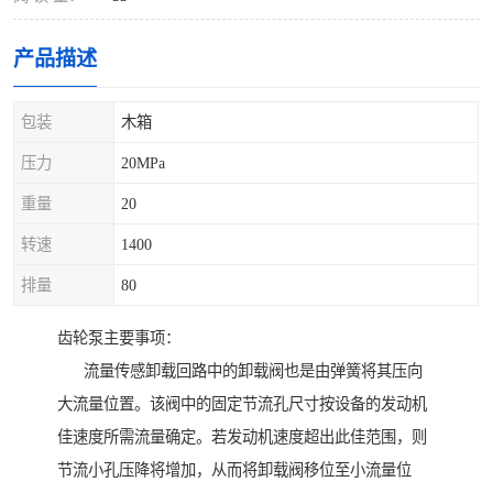
产品描述
包装
木箱
压力
20MPa
重量
20
转速
1400
排量
80
齿轮泵主要事项：
流量传感卸载回路中的卸载阀也是由弹簧将其压向
大流量位置。该阀中的固定节流孔尺寸按设备的发动机
佳速度所需流量确定。若发动机速度超出此佳范围，则
节流小孔压降将增加，从而将卸载阀移位至小流量位