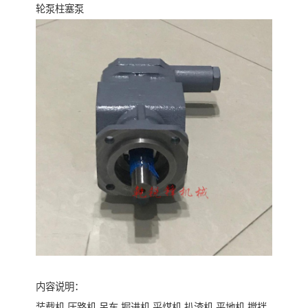
轮泵柱塞泵
内容说明：
装载机 压路机 吊车 掘进机 采煤机 扒渣机 平地机 搅拌