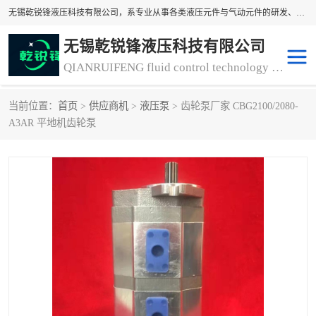
无锡乾锐锋液压科技有限公司，系专业从事各类液压元件与气动元件的研发、生产和销售业务为一体的生产型齿轮泵厂家、液压齿轮泵厂家。主要生产销售风冷式冷却器、液压油风冷却器，冷却器厂家直销、齿轮泵型号、齿轮泵厂家排名详情可来电咨询！
无锡乾锐锋液压科技有限公司
QIANRUIFENG fluid control technology co. LTD
当前位置：
首页
>
供应商机
>
液压泵
> 齿轮泵厂家 CBG2100/2080-
液压泵
液压阀
A3AR 平地机齿轮泵
冷却器厂家直销
过滤器
离合器、制动器
气动元器件
齿轮泵厂家