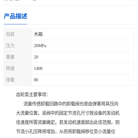
产品描述
包装
木箱
压力
20MPa
重量
20
转速
1400
排量
80
齿轮泵主要事项：
流量传感卸载回路中的卸载阀也是由弹簧将其压向
大流量位置。该阀中的固定节流孔尺寸按设备的发动机
佳速度所需流量确定。若发动机速度超出此佳范围，则
节流小孔压降将增加，从而将卸载阀移位至小流量位