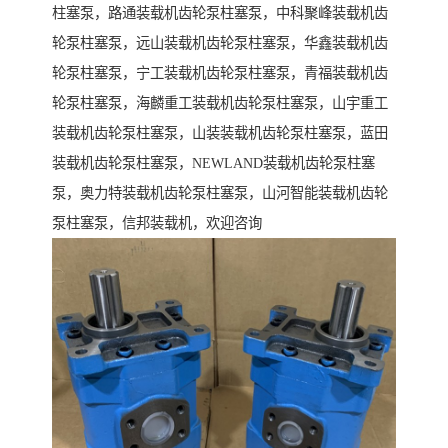
柱塞泵，路通装载机齿轮泵柱塞泵，中科聚峰装载机齿
轮泵柱塞泵，远山装载机齿轮泵柱塞泵，华鑫装载机齿
轮泵柱塞泵，宁工装载机齿轮泵柱塞泵，青福装载机齿
轮泵柱塞泵，海麟重工装载机齿轮泵柱塞泵，山宇重工
装载机齿轮泵柱塞泵，山装装载机齿轮泵柱塞泵，蓝田
装载机齿轮泵柱塞泵，NEWLAND装载机齿轮泵柱塞
泵，奥力特装载机齿轮泵柱塞泵，山河智能装载机齿轮
泵柱塞泵，信邦装载机，欢迎咨询