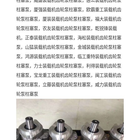
柱塞泵，威盛装载机齿轮泵柱塞泵，愚公装载机齿轮泵
柱塞泵，厦强装载机齿轮泵柱塞泵，欧霸重工装载机齿
轮泵柱塞泵，厦装装载机齿轮泵柱塞泵，福大装载机齿
轮泵柱塞泵，农友装载机齿轮泵柱塞泵，乾锐锋装载
机，正泰装载机齿轮泵柱塞泵，海松装载机齿轮泵柱塞
泵，山猛装载机齿轮泵柱塞泵，金城装载机齿轮泵柱塞
泵，鸿源装载机齿轮泵柱塞泵，临工重特装载机齿轮泵
柱塞泵，力士装载机齿轮泵柱塞泵，利得装载机齿轮泵
柱塞泵，宝龙重工装载机齿轮泵柱塞泵，闽工装载机齿
轮泵柱塞泵，立藤装载机齿轮泵柱塞泵，威力装载机齿
轮泵柱塞泵