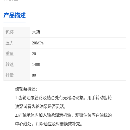
产品描述
包装
木箱
压力
20MPa
重量
20
转速
1400
排量
80
齿轮泵概述：
1.齿轮油泵管路及结合处有无松动现象。用手转动齿轮
油泵试看齿轮油泵是否灵活。
2.向轴承体内加入轴承润滑机油，观察油位应在油标的
中心线处，润滑油应及时更换或补充。