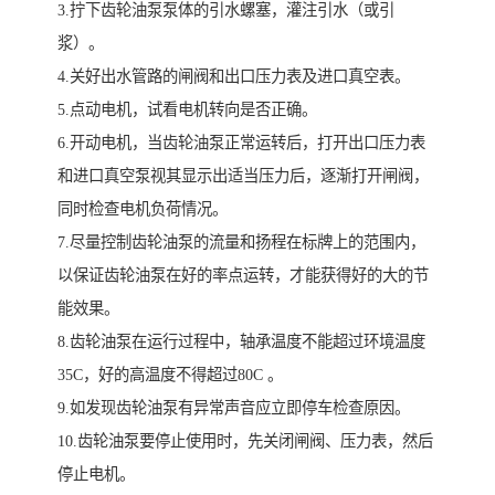
3.拧下齿轮油泵泵体的引水螺塞，灌注引水（或引
浆）。
4.关好出水管路的闸阀和出口压力表及进口真空表。
5.点动电机，试看电机转向是否正确。
6.开动电机，当齿轮油泵正常运转后，打开出口压力表
和进口真空泵视其显示出适当压力后，逐渐打开闸阀，
同时检查电机负荷情况。
7.尽量控制齿轮油泵的流量和扬程在标牌上的范围内，
以保证齿轮油泵在好的率点运转，才能获得好的大的节
能效果。
8.齿轮油泵在运行过程中，轴承温度不能超过环境温度
35C，好的高温度不得超过80C 。
9.如发现齿轮油泵有异常声音应立即停车检查原因。
10.齿轮油泵要停止使用时，先关闭闸阀、压力表，然后
停止电机。