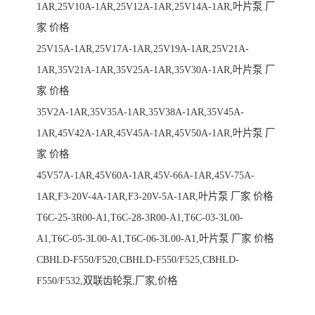
1AR,25V10A-1AR,25V12A-1AR,25V14A-1AR,叶片泵 厂
家 价格
25V15A-1AR,25V17A-1AR,25V19A-1AR,25V21A-
1AR,35V21A-1AR,35V25A-1AR,35V30A-1AR,叶片泵 厂
家 价格
35V2A-1AR,35V35A-1AR,35V38A-1AR,35V45A-
1AR,45V42A-1AR,45V45A-1AR,45V50A-1AR,叶片泵 厂
家 价格
45V57A-1AR,45V60A-1AR,45V-66A-1AR,45V-75A-
1AR,F3-20V-4A-1AR,F3-20V-5A-1AR,叶片泵 厂家 价格
T6C-25-3R00-A1,T6C-28-3R00-A1,T6C-03-3L00-
A1,T6C-05-3L00-A1,T6C-06-3L00-A1,叶片泵 厂家 价格
CBHLD-F550/F520,CBHLD-F550/F525,CBHLD-
F550/F532,双联齿轮泵,厂家,价格