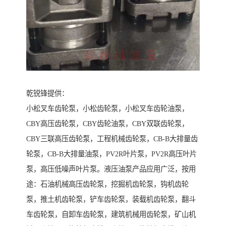
乾锐锋提供：
小松叉车齿轮泵，小松齿轮泵，小松叉车齿轮油泵，
CBY高压齿轮泵，CBY齿轮油泵，CBY双联齿轮泵，
CBY三联高压齿轮泵，工程机械齿轮泵，CB-B大排量齿
轮泵，CB-B大排量油泵，PV2R叶片泵，PV2R高压叶片
泵，高压低噪声叶片泵。液压油泵产品应用广泛，按用
途：石油机械高压齿轮泵，挖掘机齿轮泵，钩机齿轮
泵，推土机齿轮泵，铲车齿轮泵，装载机齿轮泵，翻斗
车齿轮泵，自卸车齿轮泵，建筑机械用齿轮泵，矿山机