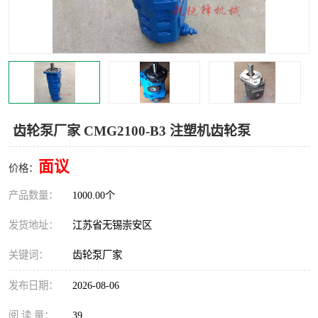
齿轮泵厂家 CMG2100-B3 注塑机齿轮泵
面议
价格：
产品数量：
1000.00个
发货地址：
江苏省无锡崇安区
关键词：
齿轮泵厂家
发布日期：
2026-08-06
阅 读 量：
39