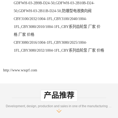
GDFWH-03-2B9B-D24-50,GDFWH-03-2B10B-D24-
50,GDFWH-03-2B11B-D24-50,防爆型电液换向阀
CBY3100/2032/1004-1FL,CBY3100/2040/1004-
1FL,CBY3080/2010/1004-1FL,CBY系列齿轮泵 厂家 价
格 厂家 价格
CBY3080/2016/1004-1FL,CBY3080/2025/1004-
1FL,CBY3080/2032/1004-1FL,CBY系列齿轮泵 厂家 价格
http://www.wxqrf.com
产品推荐
Development, design, production and sales in one of the manufacturing enterprises