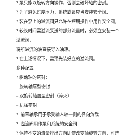
? 泵只能以旋转方向操作，否则会破坏轴的密封。
? 为了避免过度压力，系统或泵应当安装安全阀。
? 装在泵上的溢流阀只允许在短期操作中用作安全阀。
? 较长时间需溢流泵送的部分流量时，必须立安装一个
溢流阀，
将所溢流的油直接导入油箱。
? 在上述情况下，需预先装好立的溢流阀。
多种配置
? 驱动轴的密封：
– 旋转轴唇型密封
– 双旋转轴唇型密封（淬火）
– 机械密封
? 前置轴承用于承受输入轴一侧的径向负载
? 溢流阀用作泵和系统的安全阀
? 保持不变的流量排出方向即使改变轴旋转方向，可选