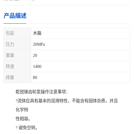
产品描述
包装
木箱
压力
20MPa
重量
20
转速
1400
排量
80
乾锐锋齿轮泵操作注意事项：
?流体应具有基本的润滑特性，不能含有固体杂质，并且
化学特
性相容。
? 避免空转。