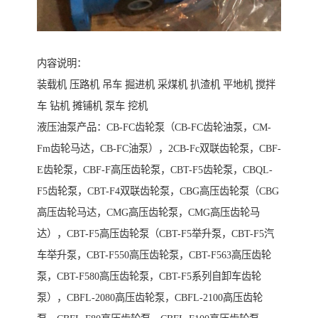
内容说明：
装载机 压路机 吊车 掘进机 采煤机 扒渣机 平地机 搅拌
车 钻机 摊铺机 泵车 挖机
液压油泵产品：CB-FC齿轮泵（CB-FC齿轮油泵，CM-
Fm齿轮马达，CB-FC油泵），2CB-Fc双联齿轮泵，CBF-
E齿轮泵，CBF-F高压齿轮泵，CBT-F5齿轮泵，CBQL-
F5齿轮泵，CBT-F4双联齿轮泵，CBG高压齿轮泵（CBG
高压齿轮马达，CMG高压齿轮泵，CMG高压齿轮马
达），CBT-F5高压齿轮泵（CBT-F5举升泵，CBT-F5汽
车举升泵，CBT-F550高压齿轮泵，CBT-F563高压齿轮
泵，CBT-F580高压齿轮泵，CBT-F5系列自卸车齿轮
泵），CBFL-2080高压齿轮泵，CBFL-2100高压齿轮