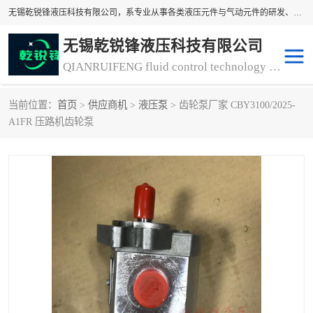
无锡乾锐锋液压科技有限公司，系专业从事各类液压元件与气动元件的研发、生产和销售业务为一体的生产型齿轮泵厂家、液压齿轮泵厂家。主要生产销售风冷式冷却器、液压油风冷却器，冷却器厂家直销、齿轮泵型号、齿轮泵厂家排名详情可来电咨询！
无锡乾锐锋液压科技有限公司
QIANRUIFENG fluid control technology co. LTD
当前位置：
首页
>
供应商机
>
液压泵
> 齿轮泵厂家 CBY3100/2025-
液压泵
液压阀
A1FR 压路机齿轮泵
冷却器厂家直销
过滤器
离合器、制动器
气动元器件
齿轮泵厂家