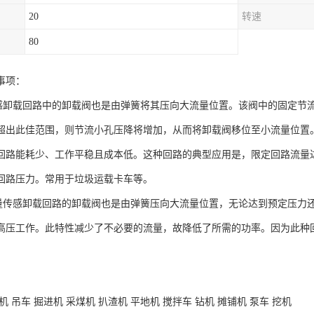
20
转速
80
事项：
载回路中的卸载阀也是由弹簧将其压向大流量位置。该阀中的固定节流
超出此佳范围，则节流小孔压降将增加，从而将卸载阀移位至小流量位置
回路能耗少、工作平稳且成本低。这种回路的典型应用是，限定回路流量
回路压力。常用于垃圾运载卡车等。
感卸载回路的卸载阀也是由弹簧压向大流量位置，无论达到预定压力还
高压工作。此特性减少了不必要的流量，故降低了所需的功率。因为此种
机 吊车 掘进机 采煤机 扒渣机 平地机 搅拌车 钻机 摊铺机 泵车 挖机