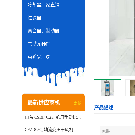
冷却器厂家直销
过滤器
离合器、制动器
气动元器件
齿轮泵厂家
最新供应商机
更多
产品描述
山东 CSBF-G25, 船用手动比例流量方向复合阀
CFZ-8.5Q,轴流变压器风机
包装