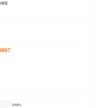
崇安区
9807
20MPa