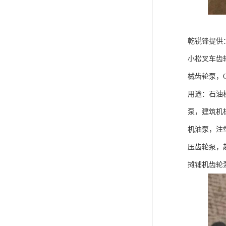
乾锐锋提供
小松叉车齿
械齿轮泵，C
用途：石油
泵，建筑机
机油泵，注
压齿轮泵，
摊铺机齿轮