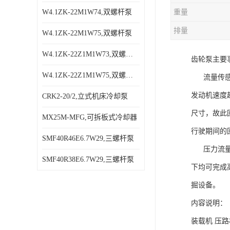
W4.1ZK-22M1W74,双螺杆泵
重量
排量
W4.1ZK-22M1W75,双螺杆泵
W4.1ZK-22Z1M1W73,双螺杆泵
齿轮泵主要
W4.1ZK-22Z1M1W75,双螺杆泵
流量传感卸
发动机速度
CRK2-20/2,立式机床冷却泵
尺寸，故此
MX25M-MFG,可拆板式冷却器
行驶期间的
SMF40R46E6.7W29,三螺杆泵
压力流量传
SMF40R38E6.7W29,三螺杆泵
下均可完成
掘设备。
内容说明：
装载机 压路