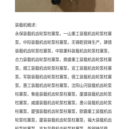
装载机概述：
永保装载机齿轮泵柱塞泵，一山重工装载机齿轮泵柱塞
泵，中际装载机齿轮泵柱塞泵，无锡乾锐锋生产，建德
装载机齿轮泵柱塞泵，中联重科装载机齿轮泵柱塞泵，
合力装载机齿轮泵柱塞泵，鼎盛重工装载机齿轮泵柱塞
泵，烟工装载机齿轮泵柱塞泵，宜工装载机齿轮泵柱塞
泵，军联装载机齿轮泵柱塞泵，德工装载机齿轮泵柱塞
泵，惠工装载机齿轮泵柱塞泵，沈阳山河装载机齿轮泵
柱塞泵，鲁能装载机齿轮泵柱塞泵，厦盛装载机齿轮泵
柱塞泵，威盛装载机齿轮泵柱塞泵，愚公装载机齿轮泵
柱塞泵，厦强装载机齿轮泵柱塞泵，欧霸重工装载机齿
轮泵柱塞泵，厦装装载机齿轮泵柱塞泵，福大装载机齿
轮泵柱塞泵，农友装载机齿轮泵柱塞泵，乾锐锋装载