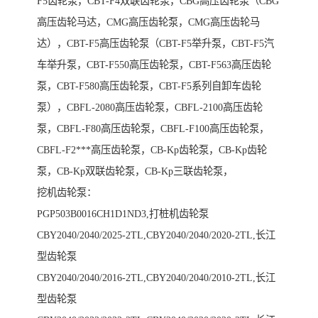
F5齿轮泵，CBT-F4双联齿轮泵，CBG高压齿轮泵（CBG
高压齿轮马达，CMG高压齿轮泵，CMG高压齿轮马
达），CBT-F5高压齿轮泵（CBT-F5举升泵，CBT-F5汽
车举升泵，CBT-F550高压齿轮泵，CBT-F563高压齿轮
泵，CBT-F580高压齿轮泵，CBT-F5系列自卸车齿轮
泵），CBFL-2080高压齿轮泵，CBFL-2100高压齿轮
泵，CBFL-F80高压齿轮泵，CBFL-F100高压齿轮泵，
CBFL-F2***高压齿轮泵，CB-Kp齿轮泵，CB-Kp齿轮
泵，CB-Kp双联齿轮泵，CB-Kp三联齿轮泵，
挖机齿轮泵：
PGP503B0016CH1D1ND3,打桩机齿轮泵
CBY2040/2040/2025-2TL,CBY2040/2040/2020-2TL,长江
型齿轮泵
CBY2040/2040/2016-2TL,CBY2040/2040/2010-2TL,长江
型齿轮泵