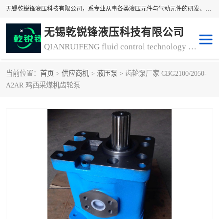
无锡乾锐锋液压科技有限公司，系专业从事各类液压元件与气动元件的研发、生产和销售业务为一体的生产型齿轮泵厂家、液压齿轮泵厂家。主要生产销售风冷式冷却器、液压油风冷却器，冷却器厂家直销、齿轮泵型号、齿轮泵厂家排名详情可来电咨询！
无锡乾锐锋液压科技有限公司
QIANRUIFENG fluid control technology co. LTD
当前位置：
首页
>
供应商机
>
液压泵
> 齿轮泵厂家 CBG2100/2050-
液压泵
液压阀
A2AR 鸡西采煤机齿轮泵
冷却器厂家直销
过滤器
离合器、制动器
气动元器件
齿轮泵厂家