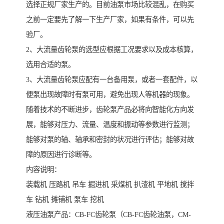
选择正规厂家生产的。目前油泵市场比较混乱，在购买
之前一定要先了解一下生产厂家，如果有条件，可以先
验厂。
2、大流量齿轮泵的选型应根据工况要求以及成本核算，
选用合适的泵。
3、大流量齿轮泵应配有一台备用泵，或者一套配件，以
便泵出现故障时有泵可用，避免出现人等机器的现象。
随着技术的不断进步，齿轮泵产品必将向智能化方向发
展，能够对压力、流量、温度和振动等参数进行监测；
能够对泵的轴、轴承和密封的状况进行评估；能够对故
障的原因进行诊断等。
内容说明：
装载机 压路机 吊车 掘进机 采煤机 扒渣机 平地机 搅拌
车 钻机 摊铺机 泵车 挖机
液压油泵产品：CB-FC齿轮泵（CB-FC齿轮油泵，CM-