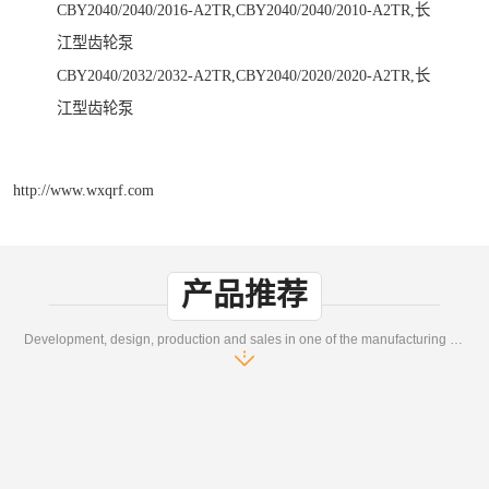
CBY2040/2040/2016-A2TR,CBY2040/2040/2010-A2TR,长
江型齿轮泵
CBY2040/2032/2032-A2TR,CBY2040/2020/2020-A2TR,长
江型齿轮泵
http://www.wxqrf.com
产品推荐
Development, design, production and sales in one of the manufacturing enterprises