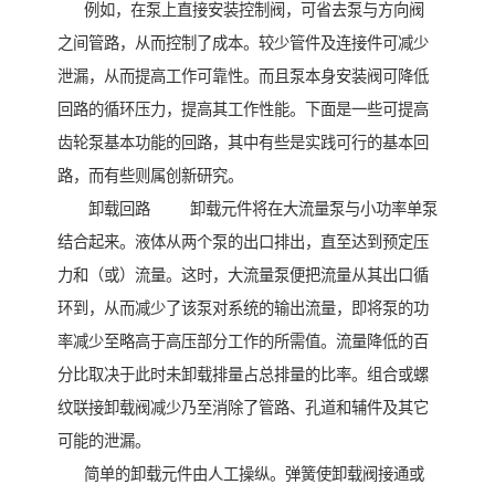
例如，在泵上直接安装控制阀，可省去泵与方向阀
之间管路，从而控制了成本。较少管件及连接件可减少
泄漏，从而提高工作可靠性。而且泵本身安装阀可降低
回路的循环压力，提高其工作性能。下面是一些可提高
齿轮泵基本功能的回路，其中有些是实践可行的基本回
路，而有些则属创新研究。
卸载回路 卸载元件将在大流量泵与小功率单泵
结合起来。液体从两个泵的出口排出，直至达到预定压
力和（或）流量。这时，大流量泵便把流量从其出口循
环到，从而减少了该泵对系统的输出流量，即将泵的功
率减少至略高于高压部分工作的所需值。流量降低的百
分比取决于此时未卸载排量占总排量的比率。组合或螺
纹联接卸载阀减少乃至消除了管路、孔道和辅件及其它
可能的泄漏。
简单的卸载元件由人工操纵。弹簧使卸载阀接通或