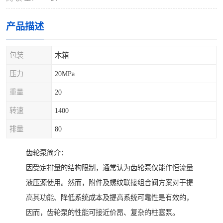
产品描述
包装
木箱
压力
20MPa
重量
20
转速
1400
排量
80
齿轮泵简介：
因受定排量的结构限制，通常认为齿轮泵仅能作恒流量
液压源使用。然而，附件及螺纹联接组合阀方案对于提
高其功能、降低系统成本及提高系统可靠性是有效的，
因而，齿轮泵的性能可接近价昂、复杂的柱塞泵。