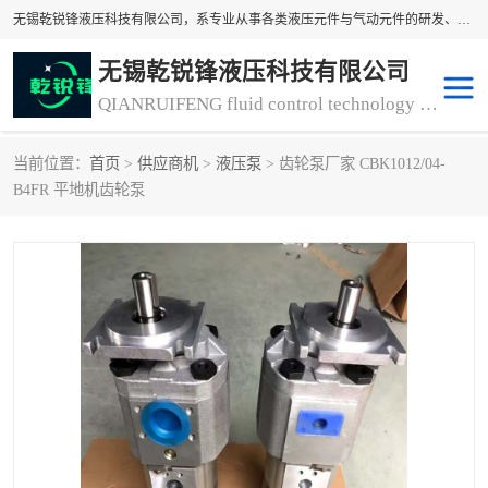
无锡乾锐锋液压科技有限公司，系专业从事各类液压元件与气动元件的研发、生产和销售业务为一体的生产型齿轮泵厂家、液压齿轮泵厂家。主要生产销售风冷式冷却器、液压油风冷却器，冷却器厂家直销、齿轮泵型号、齿轮泵厂家排名详情可来电咨询！
无锡乾锐锋液压科技有限公司
QIANRUIFENG fluid control technology co. LTD
当前位置：
首页
>
供应商机
>
液压泵
> 齿轮泵厂家 CBK1012/04-
液压泵
液压阀
B4FR 平地机齿轮泵
冷却器厂家直销
过滤器
离合器、制动器
气动元器件
齿轮泵厂家