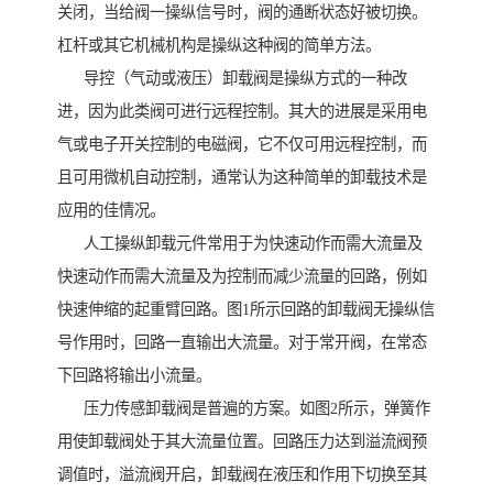
关闭，当给阀一操纵信号时，阀的通断状态好被切换。
杠杆或其它机械机构是操纵这种阀的简单方法。
导控（气动或液压）卸载阀是操纵方式的一种改
进，因为此类阀可进行远程控制。其大的进展是采用电
气或电子开关控制的电磁阀，它不仅可用远程控制，而
且可用微机自动控制，通常认为这种简单的卸载技术是
应用的佳情况。
人工操纵卸载元件常用于为快速动作而需大流量及
快速动作而需大流量及为控制而减少流量的回路，例如
快速伸缩的起重臂回路。图1所示回路的卸载阀无操纵信
号作用时，回路一直输出大流量。对于常开阀，在常态
下回路将输出小流量。
压力传感卸载阀是普遍的方案。如图2所示，弹簧作
用使卸载阀处于其大流量位置。回路压力达到溢流阀预
调值时，溢流阀开启，卸载阀在液压和作用下切换至其