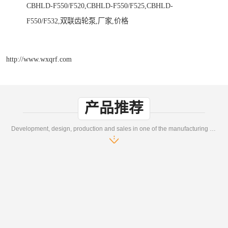
CBHLD-F550/F520,CBHLD-F550/F525,CBHLD-
F550/F532,双联齿轮泵,厂家,价格
http://www.wxqrf.com
产品推荐
Development, design, production and sales in one of the manufacturing enterprises