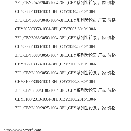
3FL,CBY2040/2040/1004-3FL,CBY系列齿轮泵 厂家 价格
CBY3080/3080/1004-3FL,CBY3040/3040/1004-
3FL,CBY3050/3040/1004-3FL,CBY系列齿轮泵 厂家 价格
CBY3050/3050/1004-3FL,CBY3063/3040/1004-
3FL,CBY3063/3050/1004-3FL,CBY系列齿轮泵 厂家 价格
CBY3063/3063/1004-3FL,CBY3080/3040/1004-
3FL,CBY3080/3050/1004-3FL,CBY系列齿轮泵 厂家 价格
CBY3080/3063/1004-3FL,CBY3100/3040/1004-
3FL,CBY3100/3050/1004-3FL,CBY系列齿轮泵 厂家 价格
CBY3100/3063/1004-3FL,CBY3100/3080/1004-
3FL,CBY3100/3100/1004-3FL,CBY系列齿轮泵 厂家 价格
CBY3100/2010/1004-3FL,CBY3100/2016/1004-
3FL,CBY3100/2025/1004-3FL,CBY系列齿轮泵 厂家 价格
http://www.wxqrf.com