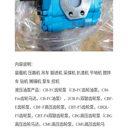
内容说明：
装载机 压路机 吊车 掘进机 采煤机 扒渣机 平地机 搅拌
车 钻机 摊铺机 泵车 挖机
液压油泵产品：CB-FC齿轮泵（CB-FC齿轮油泵，CM-
Fm齿轮马达，CB-FC油泵），2CB-Fc双联齿轮泵，CBF-
E齿轮泵，CBF-F高压齿轮泵，CBT-F5齿轮泵，CBQL-
F5齿轮泵，CBT-F4双联齿轮泵，CBG高压齿轮泵（CBG
高压齿轮马达，CMG高压齿轮泵，CMG高压齿轮马