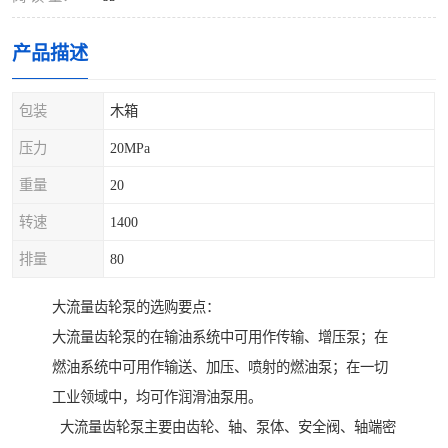
产品描述
包装
木箱
压力
20MPa
重量
20
转速
1400
排量
80
大流量齿轮泵的选购要点：
大流量齿轮泵的在输油系统中可用作传输、增压泵；在
燃油系统中可用作输送、加压、喷射的燃油泵；在一切
工业领域中，均可作润滑油泵用。
大流量齿轮泵主要由齿轮、轴、泵体、安全阀、轴端密