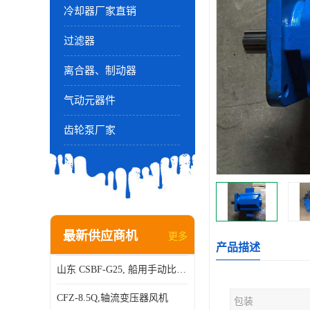
冷却器厂家直销
过滤器
离合器、制动器
气动元器件
齿轮泵厂家
最新供应商机
更多
产品描述
山东 CSBF-G25, 船用手动比例流量方向复合阀
CFZ-8.5Q,轴流变压器风机
包装