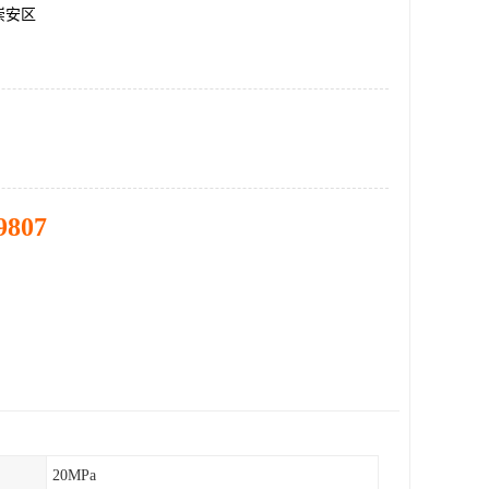
崇安区
9807
20MPa