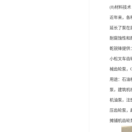
(8)材料技术
近年来，各
延长了泵在
耐腐蚀性和
乾锐锋提供
小松叉车齿
械齿轮泵，C
用途：石油
泵，建筑机
机油泵，注
压齿轮泵，
摊铺机齿轮