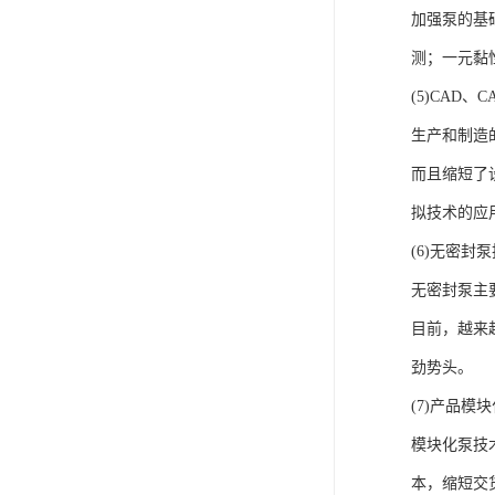
加强泵的基
测；一元黏
(5)CAD
生产和制造
而且缩短了
拟技术的应
(6)无密封
无密封泵主
目前，越来
劲势头。
(7)产品模
模块化泵技
本，缩短交