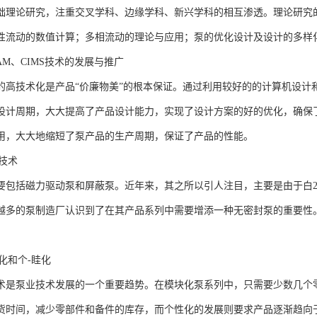
础理论研究，注重交叉学科、边缘学科、新兴学科的相互渗透。理论研究
性流动的数值计算；多相流动的理论与应用；泵的优化设计及设计的多样
、CAM、CIMS技术的发展与推广
的高技术化是产品“价廉物美”的根本保证。通过利用较好的的计算机设计
设计周期，大大提高了产品设计能力，实现了设计方案的好的优化，确保
用，大大地缩短了泵产品的生产周期，保证了产品的性能。
泵技术
要包括磁力驱动泵和屏蔽泵。近年来，其之所以引人注目，主要是由于白2
越多的泵制造厂认识到了在其产品系列中需要增添一种无密封泵的重要性
块化和个-眭化
术是泵业技术发展的一个重要趋势。在模块化泵系列中，只需要少数几个
货时间，减少零部件和备件的库存，而个性化的发展则要求产品逐渐趋向