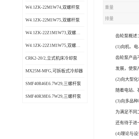
W4.1ZK-22M1W74,双螺杆泵
重量
排量
W4.1ZK-22M1W75,双螺杆泵
W4.1ZK-22Z1M1W73,双螺杆泵
齿轮泵概述
W4.1ZK-22Z1M1W75,双螺杆泵
(1)向机、
齿轮泵产品
CRK2-20/2,立式机床冷却泵
发展，使泵
MX25M-MFG,可拆板式冷却器
(2)向大型
SMF40R46E6.7W29,三螺杆泵
随着电站、
SMF40R38E6.7W29,三螺杆泵
(3)向多品
为满足不同
还有待于进
(4)理论与