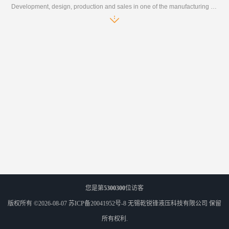
Development, design, production and sales in one of the manufacturing enterprises
您是第
5300300
位访客
版权所有 ©2026-08-07
苏ICP备20041952号-8
无锡乾锐锋液压科技有限公司
保留
所有权利.