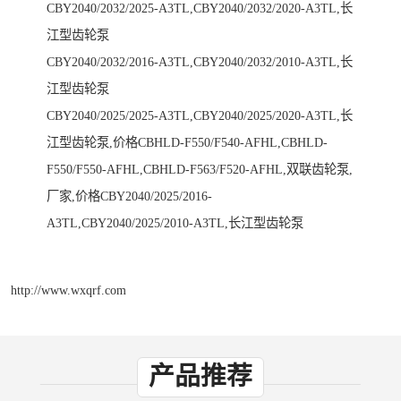
CBY2040/2032/2025-A3TL,CBY2040/2032/2020-A3TL,长
江型齿轮泵
CBY2040/2032/2016-A3TL,CBY2040/2032/2010-A3TL,长
江型齿轮泵
CBY2040/2025/2025-A3TL,CBY2040/2025/2020-A3TL,长
江型齿轮泵,价格CBHLD-F550/F540-AFHL,CBHLD-
F550/F550-AFHL,CBHLD-F563/F520-AFHL,双联齿轮泵,
厂家,价格CBY2040/2025/2016-
A3TL,CBY2040/2025/2010-A3TL,长江型齿轮泵
http://www.wxqrf.com
产品推荐