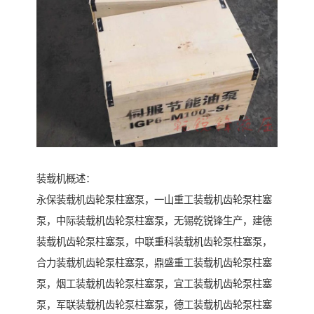
装载机概述：
永保装载机齿轮泵柱塞泵，一山重工装载机齿轮泵柱塞
泵，中际装载机齿轮泵柱塞泵，无锡乾锐锋生产，建德
装载机齿轮泵柱塞泵，中联重科装载机齿轮泵柱塞泵，
合力装载机齿轮泵柱塞泵，鼎盛重工装载机齿轮泵柱塞
泵，烟工装载机齿轮泵柱塞泵，宜工装载机齿轮泵柱塞
泵，军联装载机齿轮泵柱塞泵，德工装载机齿轮泵柱塞