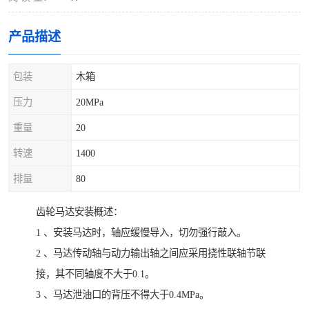
产品描述
包装
木箱
压力
20MPa
重量
20
转速
1400
排量
80
齿轮马达安装概述：
1 、安装马达时，轴应缓慢导入，切勿强行敲入。
2 、马达传动轴与动力输出轴之间应采用挠性联轴节联
接，其不同轴度不大于0.1。
3 、马达泄油口的背压不得大于0.4MPa。