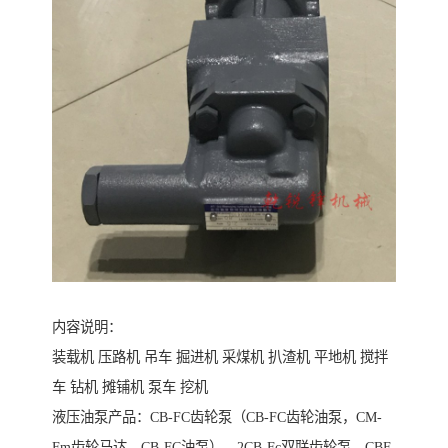
内容说明：
装载机 压路机 吊车 掘进机 采煤机 扒渣机 平地机 搅拌
车 钻机 摊铺机 泵车 挖机
液压油泵产品：CB-FC齿轮泵（CB-FC齿轮油泵，CM-
Fm齿轮马达，CB-FC油泵），2CB-Fc双联齿轮泵，CBF-