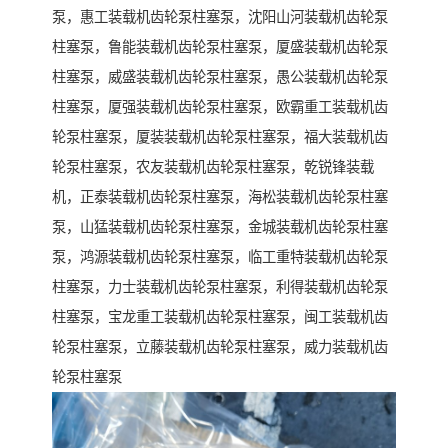
泵，惠工装载机齿轮泵柱塞泵，沈阳山河装载机齿轮泵
柱塞泵，鲁能装载机齿轮泵柱塞泵，厦盛装载机齿轮泵
柱塞泵，威盛装载机齿轮泵柱塞泵，愚公装载机齿轮泵
柱塞泵，厦强装载机齿轮泵柱塞泵，欧霸重工装载机齿
轮泵柱塞泵，厦装装载机齿轮泵柱塞泵，福大装载机齿
轮泵柱塞泵，农友装载机齿轮泵柱塞泵，乾锐锋装载
机，正泰装载机齿轮泵柱塞泵，海松装载机齿轮泵柱塞
泵，山猛装载机齿轮泵柱塞泵，金城装载机齿轮泵柱塞
泵，鸿源装载机齿轮泵柱塞泵，临工重特装载机齿轮泵
柱塞泵，力士装载机齿轮泵柱塞泵，利得装载机齿轮泵
柱塞泵，宝龙重工装载机齿轮泵柱塞泵，闽工装载机齿
轮泵柱塞泵，立藤装载机齿轮泵柱塞泵，威力装载机齿
轮泵柱塞泵