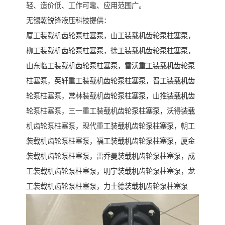
轻、造价低、工作可靠、应用范围广。
无锡乾锐锋液压科技提供：
厦工装载机齿轮泵柱塞泵，山工装载机齿轮泵柱塞泵，
柳工装载机齿轮泵柱塞泵，徐工装载机齿轮泵柱塞泵，
山东临工装载机齿轮泵柱塞泵，雷沃重工装载机齿轮泵
柱塞泵，英轩重工装载机齿轮泵柱塞泵，晋工装载机齿
轮泵柱塞泵，常林装载机齿轮泵柱塞泵，山推装载机齿
轮泵柱塞泵，三一重工装载机齿轮泵柱塞泵，沃得装载
机齿轮泵柱塞泵，现代重工装载机齿轮泵柱塞泵，朝工
装载机齿轮泵柱塞泵，福工装载机齿轮泵柱塞泵，厦金
装载机齿轮泵柱塞泵，雷乔曼装载机齿轮泵柱塞泵，成
工装载机齿轮泵柱塞泵，明宇装载机齿轮泵柱塞泵，龙
工装载机齿轮泵柱塞泵，力士德装载机齿轮泵柱塞泵