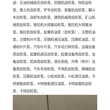
途：石油机械高压齿轮泵，挖掘机齿轮泵，钩机齿轮
泵，推土机齿轮泵，铲车齿轮泵，装载机齿轮泵，翻斗
车齿轮泵，自卸车齿轮泵，建筑机械用齿轮泵，矿山机
械用齿轮泵，拖拉机大排量齿轮泵，拖拉机大排量油
泵，拖拉机齿轮泵，起重机油泵（齿轮泵），注塑机油
泵，注塑机叶片泵，压铸机液压油泵，压铸机油泵，压
铸机叶片泵，汽车叶片泵，汽车动力转向泵，运输设备
用齿轮泵，起重机高压齿轮泵，起重设备用齿轮泵，设
备齿轮泵，机床用齿轮泵，液压系统，升降（举升）设
备用齿轮泵，汽车吊齿轮泵，平地机齿轮泵，摊铺机齿
轮泵，压路机齿轮泵，小松齿轮泵，小松液压油泵，卡
特彼勒齿轮泵，卡特彼勒液压油泵，卡特装载机齿轮
泵，卡特齿轮泵。