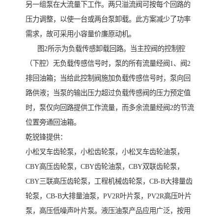
另一组泵在大流量下工作。两只溢流阀可按每个回路的
压力调整，以使一台或两台泵卸载。此方案减少了功率
需求，故可采用小容量价廉原动机。
图2所示为负载传感卸载回路。当主控阀的控制腔
（下腔）无负载传感信号时，泵的所有流量经阀1、阀2
排回油箱；当给此控制阀施加负载传感信号时，泵向回
路供液；当泵的输出压力超过负载传感阀的压力预定值
时，泵仅向回路提供工作流量，而多余流量经阀2的节流
位置旁通回油箱。
乾锐锋提供：
小松叉车齿轮泵，小松齿轮泵，小松叉车齿轮油泵，
CBY高压齿轮泵，CBY齿轮油泵，CBY双联齿轮泵，
CBY三联高压齿轮泵，工程机械齿轮泵，CB-B大排量齿
轮泵，CB-B大排量油泵，PV2R叶片泵，PV2R高压叶片
泵，高压低噪声叶片泵。液压油泵产品应用广泛，按用