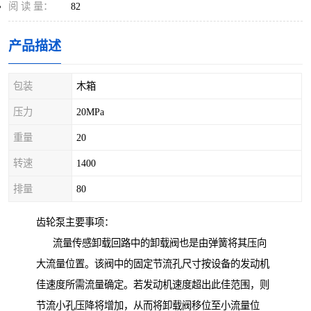
阅 读 量：
82
产品描述
包装
木箱
压力
20MPa
重量
20
转速
1400
排量
80
齿轮泵主要事项：
流量传感卸载回路中的卸载阀也是由弹簧将其压向
大流量位置。该阀中的固定节流孔尺寸按设备的发动机
佳速度所需流量确定。若发动机速度超出此佳范围，则
节流小孔压降将增加，从而将卸载阀移位至小流量位