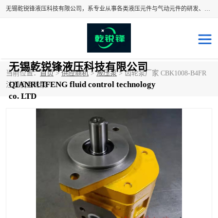
无锡乾锐锋液压科技有限公司，系专业从事各类液压元件与气动元件的研发、生产和销售业务为一体的生产型齿轮泵厂家、液压齿轮泵厂家。主要生产销售风冷式冷却器、液压油风冷却器，冷却器厂家直销、齿轮泵型号、齿轮泵厂家排名详情可来电咨询！
无锡乾锐锋液压科技有限公司
当前位置：
首页
>
供应商机
>
液压泵
> 齿轮泵厂家 CBK1008-B4FR
QIANRUIFENG fluid control technology
液压泵
液压阀
注塑机齿轮泵
co. LTD
冷却器厂家直销
过滤器
离合器、制动器
气动元器件
齿轮泵厂家