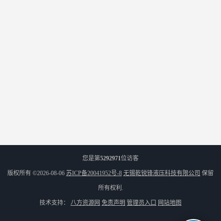
您是第
5292971
位访客
版权所有 ©2026-08-06
苏ICP备20041952号-8
无锡乾锐锋液压科技有限公司
保留
所有权利.
技术支持：
八方资源网
免责声明
管理员入口
网站地图