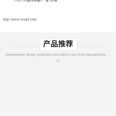
http://www.wxqrf.com
产品推荐
Development, design, production and sales in one of the manufacturing enterprises