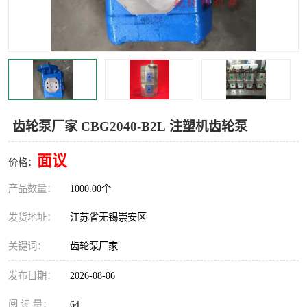
齿轮泵厂家 CBG2040-B2L 注塑机齿轮泵
面议
价格：
产品数量：
1000.00个
发货地址：
江苏省无锡崇安区
关键词：
齿轮泵厂家
发布日期：
2026-08-06
阅 读 量：
64