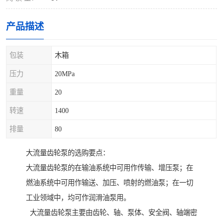
产品描述
包装
木箱
压力
20MPa
重量
20
转速
1400
排量
80
大流量齿轮泵的选购要点：
大流量齿轮泵的在输油系统中可用作传输、增压泵；在
燃油系统中可用作输送、加压、喷射的燃油泵；在一切
工业领域中，均可作润滑油泵用。
大流量齿轮泵主要由齿轮、轴、泵体、安全阀、轴端密