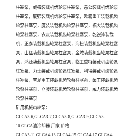
柱塞泵，威盛装载机齿轮泵柱塞泵，愚公装载机齿轮泵
柱塞泵，厦强装载机齿轮泵柱塞泵，欧霸重工装载机齿
轮泵柱塞泵，厦装装载机齿轮泵柱塞泵，福大装载机齿
轮泵柱塞泵，农友装载机齿轮泵柱塞泵，乾锐锋装载
机，正泰装载机齿轮泵柱塞泵，海松装载机齿轮泵柱塞
泵，山猛装载机齿轮泵柱塞泵，金城装载机齿轮泵柱塞
泵，鸿源装载机齿轮泵柱塞泵，临工重特装载机齿轮泵
柱塞泵，力士装载机齿轮泵柱塞泵，利得装载机齿轮泵
柱塞泵，宝龙重工装载机齿轮泵柱塞泵，闽工装载机齿
轮泵柱塞泵，立藤装载机齿轮泵柱塞泵，威力装载机齿
轮泵柱塞泵
矿用机械齿轮泵：
GLCA3-6,GLCA3-7,GLCA3-8,GLCA3-9,GLCA3-
10 GLCA油冷却器 厂家 价格
GLCA3-11,GLCA4-13,GLCA4-15,GLCA4-17,GLCA4-