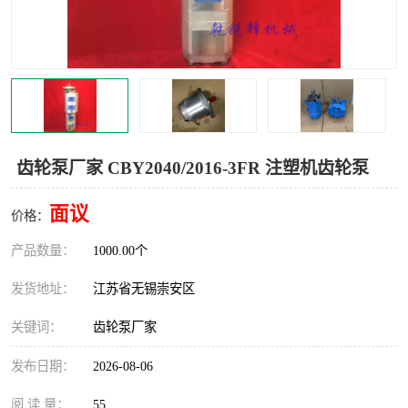
齿轮泵厂家 CBY2040/2016-3FR 注塑机齿轮泵
面议
价格：
产品数量：
1000.00个
发货地址：
江苏省无锡崇安区
关键词：
齿轮泵厂家
发布日期：
2026-08-06
阅 读 量：
55