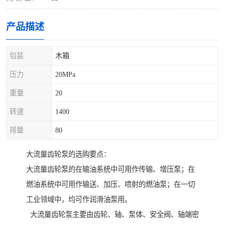
产品描述
包装
木箱
压力
20MPa
重量
20
转速
1400
排量
80
大流量齿轮泵的选购要点：
大流量齿轮泵的在输油系统中可用作传输、增压泵；在
燃油系统中可用作输送、加压、喷射的燃油泵；在一切
工业领域中，均可作润滑油泵用。
大流量齿轮泵主要由齿轮、轴、泵体、安全阀、轴端密