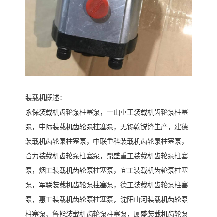
装载机概述：
永保装载机齿轮泵柱塞泵，一山重工装载机齿轮泵柱塞
泵，中际装载机齿轮泵柱塞泵，无锡乾锐锋生产，建德
装载机齿轮泵柱塞泵，中联重科装载机齿轮泵柱塞泵，
合力装载机齿轮泵柱塞泵，鼎盛重工装载机齿轮泵柱塞
泵，烟工装载机齿轮泵柱塞泵，宜工装载机齿轮泵柱塞
泵，军联装载机齿轮泵柱塞泵，德工装载机齿轮泵柱塞
泵，惠工装载机齿轮泵柱塞泵，沈阳山河装载机齿轮泵
柱塞泵，鲁能装载机齿轮泵柱塞泵，厦盛装载机齿轮泵