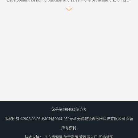
Development, design, production and sales in one of the manufacturing enterprises
您是第
5294387
位访客
版权所有 ©2026-08-06
苏ICP备20041952号-8
无锡乾锐锋液压科技有限公司
保留
所有权利.
技术支持：
八方资源网
免责声明
管理员入口
网站地图