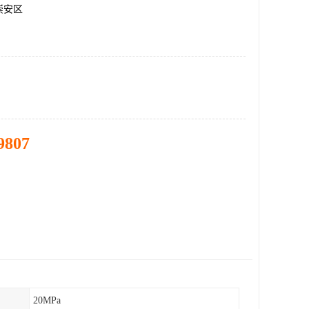
崇安区
9807
20MPa