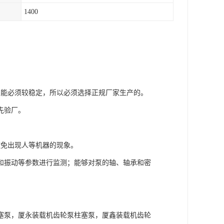
1400
性能必须较稳定，所以必须选择正规厂家生产的。
先验厂。
避免出现人等机器的现象。
和振动等参数进行监测；能够对泵的轴、轴承和密
塞泵，厦永装载机齿轮泵柱塞泵，厦鑫装载机齿轮