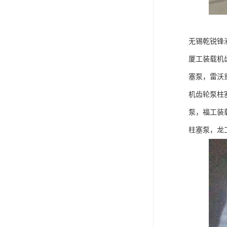
无锡乾锐锋
厦工装载机
塞泵，雷沃
机齿轮泵柱
泵，福工装
柱塞泵，龙