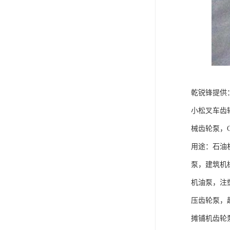
乾锐锋提供
小松叉车齿
械齿轮泵，C
用途：石油
泵，建筑机
机油泵，注
压齿轮泵，
摊铺机齿轮