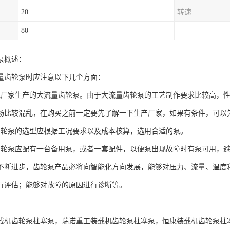
20
转速
80
泵概述：
量齿轮泵时应注意以下几个方面：
规厂家生产的大流量齿轮泵。由于大流量齿轮泵的工艺制作要求比较高，
场比较混乱，在购买之前一定要先了解一下生产厂家，如果有条件，可以
齿轮泵的选型应根据工况要求以及成本核算，选用合适的泵。
齿轮泵应配有一台备用泵，或者一套配件，以便泵出现故障时有泵可用，
不断进步，齿轮泵产品必将向智能化方向发展，能够对压力、流量、温度
行评估；能够对故障的原因进行诊断等。
：
载机齿轮泵柱塞泵，瑞诺重工装载机齿轮泵柱塞泵，恒康装载机齿轮泵柱