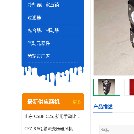
冷却器厂家直销
过滤器
离合器、制动器
气动元器件
齿轮泵厂家
最新供应商机
更多
产品描述
山东 CSBF-G25, 船用手动比例流量方向复合阀
CFZ-8.5Q,轴流变压器风机
包装