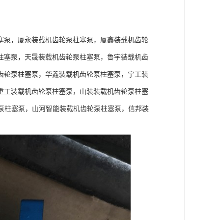
塞泵，厦永装载机齿轮泵柱塞泵，厦鑫装载机齿轮
柱塞泵，天晟装载机齿轮泵柱塞泵，鲁宇装载机齿
齿轮泵柱塞泵，华鑫装载机齿轮泵柱塞泵，宁工装
重工装载机齿轮泵柱塞泵，山装装载机齿轮泵柱塞
轮泵柱塞泵，山河智能装载机齿轮泵柱塞泵，信邦装