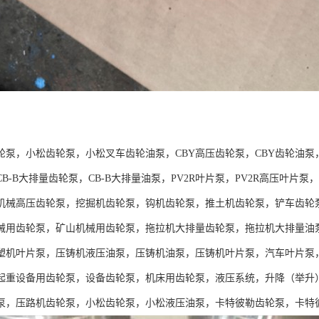
：
轮泵，小松齿轮泵，小松叉车齿轮油泵，CBY高压齿轮泵，CBY齿轮油泵
B-B大排量齿轮泵，CB-B大排量油泵，PV2R叶片泵，PV2R高压叶
机械高压齿轮泵，挖掘机齿轮泵，钩机齿轮泵，推土机齿轮泵，铲车齿轮
械用齿轮泵，矿山机械用齿轮泵，拖拉机大排量齿轮泵，拖拉机大排量油
塑机叶片泵，压铸机液压油泵，压铸机油泵，压铸机叶片泵，汽车叶片泵
起重设备用齿轮泵，设备齿轮泵，机床用齿轮泵，液压系统，升降（举升
泵，压路机齿轮泵，小松齿轮泵，小松液压油泵，卡特彼勒齿轮泵，卡特