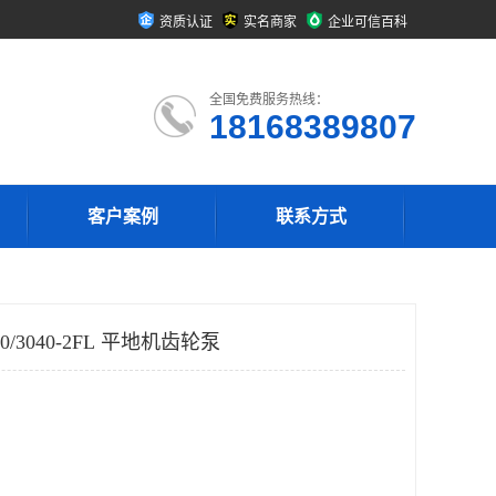
资质认证
实名商家
企业可信百科
全国免费服务热线：
18168389807
客户案例
联系方式
0/3040-2FL 平地机齿轮泵