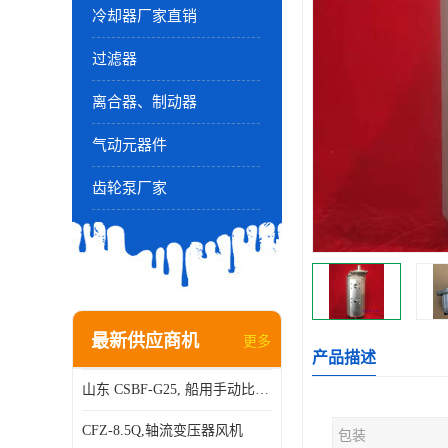
冷却器厂家直销
过滤器
离合器、制动器
气动元器件
齿轮泵厂家
最新供应商机
更多
产品描述
山东 CSBF-G25, 船用手动比例流量方向复合阀
CFZ-8.5Q,轴流变压器风机
包装