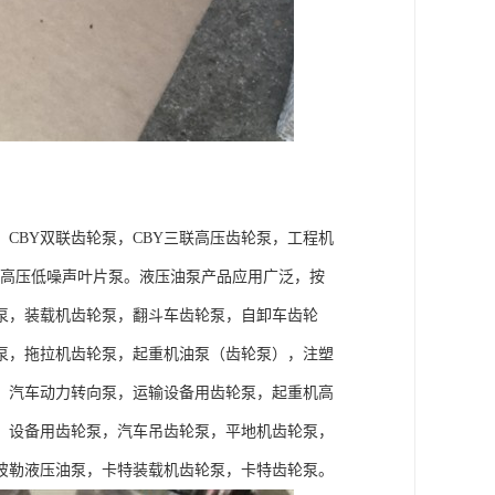
，CBY双联齿轮泵，CBY三联高压齿轮泵，工程机
片泵，高压低噪声叶片泵。液压油泵产品应用广泛，按
泵，装载机齿轮泵，翻斗车齿轮泵，自卸车齿轮
泵，拖拉机齿轮泵，起重机油泵（齿轮泵），注塑
，汽车动力转向泵，运输设备用齿轮泵，起重机高
）设备用齿轮泵，汽车吊齿轮泵，平地机齿轮泵，
彼勒液压油泵，卡特装载机齿轮泵，卡特齿轮泵。