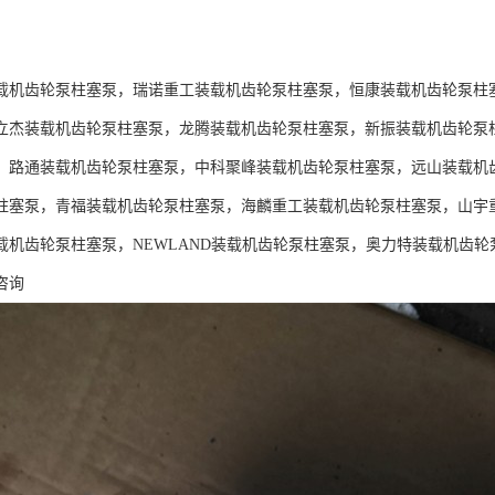
：
载机齿轮泵柱塞泵，瑞诺重工装载机齿轮泵柱塞泵，恒康装载机齿轮泵柱
立杰装载机齿轮泵柱塞泵，龙腾装载机齿轮泵柱塞泵，新振装载机齿轮泵
，路通装载机齿轮泵柱塞泵，中科聚峰装载机齿轮泵柱塞泵，远山装载机
柱塞泵，青福装载机齿轮泵柱塞泵，海麟重工装载机齿轮泵柱塞泵，山宇
载机齿轮泵柱塞泵，NEWLAND装载机齿轮泵柱塞泵，奥力特装载机齿
咨询