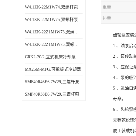
W4.1ZK-22M1W74,双螺杆泵
重量
排量
W4.1ZK-22M1W75,双螺杆泵
W4.1ZK-22Z1M1W73,双螺杆泵
齿轮泵安装
W4.1ZK-22Z1M1W75,双螺杆泵
1 、油泵
2 、泵传
CRK2-20/2,立式机床冷却泵
3 、应保
MX25M-MFG,可拆板式冷却器
4 、泵的吸
SMF40R46E6.7W29,三螺杆泵
5 、进油
SMF40R38E6.7W29,三螺杆泵
寿命。
6 、齿轮泵
无锡乾锐锋
厦工装载机