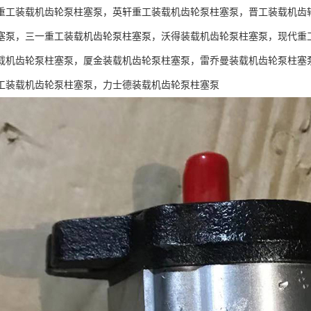
重工装载机齿轮泵柱塞泵，英轩重工装载机齿轮泵柱塞泵，晋工装载机齿
塞泵，三一重工装载机齿轮泵柱塞泵，沃得装载机齿轮泵柱塞泵，现代重
载机齿轮泵柱塞泵，厦金装载机齿轮泵柱塞泵，雷乔曼装载机齿轮泵柱塞
工装载机齿轮泵柱塞泵，力士德装载机齿轮泵柱塞泵