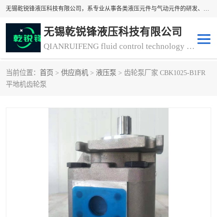
无锡乾锐锋液压科技有限公司，系专业从事各类液压元件与气动元件的研发、生产和销售业务为一体的生产型齿轮泵厂家、液压齿轮泵厂家。主要生产销售风冷式冷却器、液压油风冷却器，冷却器厂家直销、齿轮泵型号、齿轮泵厂家排名详情可来电咨询！
无锡乾锐锋液压科技有限公司
QIANRUIFENG fluid control technology co. LTD
当前位置：
首页
>
供应商机
>
液压泵
> 齿轮泵厂家 CBK1025-B1FR
液压泵
液压阀
平地机齿轮泵
冷却器厂家直销
过滤器
离合器、制动器
气动元器件
齿轮泵厂家