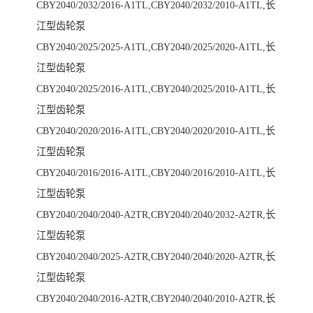
CBY2040/2032/2016-A1TL,CBY2040/2032/2010-A1TL,长
江型齿轮泵
CBY2040/2025/2025-A1TL,CBY2040/2025/2020-A1TL,长
江型齿轮泵
CBY2040/2025/2016-A1TL,CBY2040/2025/2010-A1TL,长
江型齿轮泵
CBY2040/2020/2016-A1TL,CBY2040/2020/2010-A1TL,长
江型齿轮泵
CBY2040/2016/2016-A1TL,CBY2040/2016/2010-A1TL,长
江型齿轮泵
CBY2040/2040/2040-A2TR,CBY2040/2040/2032-A2TR,长
江型齿轮泵
CBY2040/2040/2025-A2TR,CBY2040/2040/2020-A2TR,长
江型齿轮泵
CBY2040/2040/2016-A2TR,CBY2040/2040/2010-A2TR,长