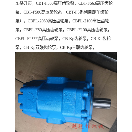
车举升泵，CBT-F550高压齿轮泵，CBT-F563高压齿轮
泵，CBT-F580高压齿轮泵，CBT-F5系列自卸车齿轮
泵），CBFL-2080高压齿轮泵，CBFL-2100高压齿轮
泵，CBFL-F80高压齿轮泵，CBFL-F100高压齿轮泵，
CBFL-F2***高压齿轮泵，CB-Kp齿轮泵，CB-Kp齿轮
泵，CB-Kp双联齿轮泵，CB-Kp三联齿轮泵，