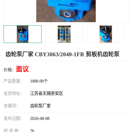
齿轮泵厂家 CBY3063/2040-1FR 剪板机齿轮泵
面议
价格：
产品数量：
1000.00个
发货地址：
江苏省无锡崇安区
关键词：
齿轮泵厂家
发布日期：
2026-08-08
阅 读 量：
76