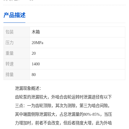
产品描述
包装
木箱
压力
20MPa
重量
20
转速
1400
排量
80
泄漏现象概述：
齿轮泵的泄漏较大，外啮合齿轮运转时泄漏途径有以下
三点：一为齿轮顶隙，其次为测隙，第三为啮合间隙。
其中端面侧隙泄漏较大，占总泄漏量的80%-85%，当压
力增加时，前者不会改变，但后者挠度大增，此为外啮