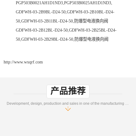
PGP503B0021AH1D1ND3,PGP503B0025AH1D1ND3,
GDFWH-03-2B9BL-D24-50,GDFWH-03-2B10BL-D24-
50,GDFWH-03-2B11BL-D24-50,防爆型电液换向阀
GDFWH-03-2B12BL-D24-50,GDFWH-03-2B25BL-D24-
50,GDFWH-03-2B29BL-D24-50,防爆型电液换向阀
http://www.wxqrf.com
产品推荐
Development, design, production and sales in one of the manufacturing enterprises