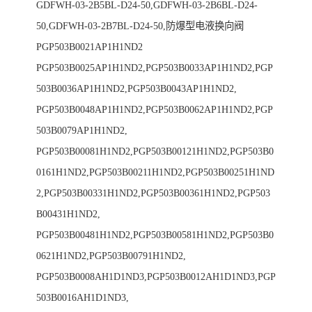
GDFWH-03-2B5BL-D24-50,GDFWH-03-2B6BL-D24-
50,GDFWH-03-2B7BL-D24-50,防爆型电液换向阀
PGP503B0021AP1H1ND2
PGP503B0025AP1H1ND2,PGP503B0033AP1H1ND2,PGP
503B0036AP1H1ND2,PGP503B0043AP1H1ND2,
PGP503B0048AP1H1ND2,PGP503B0062AP1H1ND2,PGP
503B0079AP1H1ND2,
PGP503B00081H1ND2,PGP503B00121H1ND2,PGP503B0
0161H1ND2,PGP503B00211H1ND2,PGP503B00251H1ND
2,PGP503B00331H1ND2,PGP503B00361H1ND2,PGP503
B00431H1ND2,
PGP503B00481H1ND2,PGP503B00581H1ND2,PGP503B0
0621H1ND2,PGP503B00791H1ND2,
PGP503B0008AH1D1ND3,PGP503B0012AH1D1ND3,PGP
503B0016AH1D1ND3,