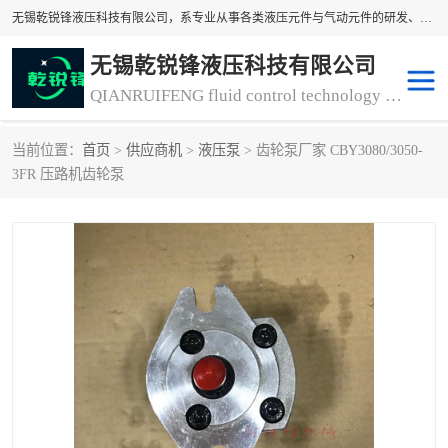
无锡乾锐锋液压科技有限公司，系专业从事各类液压元件与气动元件的研发、生产和销售业务为一体的生产型齿轮泵厂家、液压齿轮泵厂家。主要生产销售风冷式冷却器、液压油风冷却器，冷却器厂家直销、齿轮泵型号、齿轮泵厂家排名详情可来电咨询！
无锡乾锐锋液压科技有限公司
QIANRUIFENG fluid control technology co. LTD
当前位置：
首页
>
供应商机
>
液压泵
> 齿轮泵厂家 CBY3080/3050-
液压泵
液压阀
3FR 压路机齿轮泵
冷却器厂家直销
过滤器
离合器、制动器
气动元器件
齿轮泵厂家