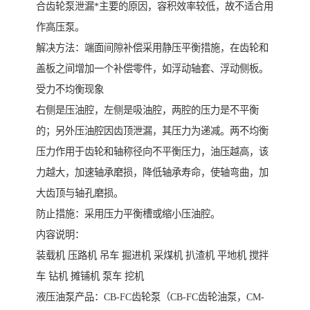
合齿轮泵泄漏*主要的原因，容积效率较低，故不适合用
作高压泵。
解决方法：端面间隙补偿采用静压平衡措施，在齿轮和
盖板之间增加一个补偿零件，如浮动轴套、浮动侧板。
受力不均衡现象
右侧是压油腔，左侧是吸油腔，两腔的压力是不平衡
的；另外压油腔因齿顶泄漏，其压力为递减。两不均衡
压力作用于齿轮和轴称径向不平衡压力，油压越高，该
力越大，加速轴承磨损，降低轴承寿命，使轴弯曲，加
大齿顶与轴孔磨损。
防止措施：采用压力平衡槽或缩小压油腔。
内容说明：
装载机 压路机 吊车 掘进机 采煤机 扒渣机 平地机 搅拌
车 钻机 摊铺机 泵车 挖机
液压油泵产品：CB-FC齿轮泵（CB-FC齿轮油泵，CM-