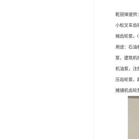
乾锐锋提供
小松叉车齿
械齿轮泵，C
用途：石油
泵，建筑机
机油泵，注
压齿轮泵，
摊铺机齿轮