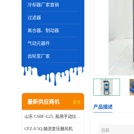
冷却器厂家直销
过滤器
离合器、制动器
气动元器件
齿轮泵厂家
最新供应商机
更多
产品描述
山东 CSBF-G25, 船用手动比例流量方向复合阀
CFZ-8.5Q,轴流变压器风机
包装