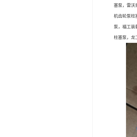
塞泵，雷沃
机齿轮泵柱
泵，福工装
柱塞泵，龙