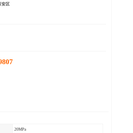
崇安区
9807
20MPa