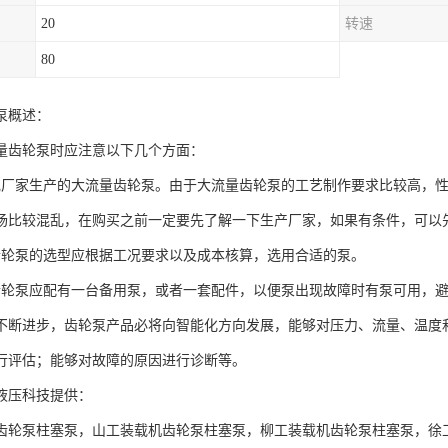
20
转速
80
泵概述：
量齿轮泵时应注意以下几个方面：
规厂家生产的大流量齿轮泵。由于大流量齿轮泵的工艺制作要求比较高，
场比较混乱，在购买之前一定要先了解一下生产厂家，如果有条件，可以
齿轮泵的选型应根据工况要求以及成本核算，选用合适的泵。
齿轮泵应配有一台备用泵，或者一套配件，以便泵出现故障时有泵可用，
不断进步，齿轮泵产品必将向智能化方向发展，能够对压力、流量、温度
行评估；能够对故障的原因进行诊断等。
液压科技提供：
齿轮泵柱塞泵，山工装载机齿轮泵柱塞泵，柳工装载机齿轮泵柱塞泵，徐