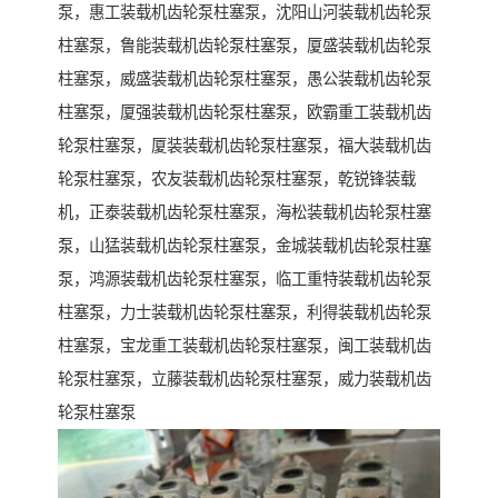
泵，惠工装载机齿轮泵柱塞泵，沈阳山河装载机齿轮泵
柱塞泵，鲁能装载机齿轮泵柱塞泵，厦盛装载机齿轮泵
柱塞泵，威盛装载机齿轮泵柱塞泵，愚公装载机齿轮泵
柱塞泵，厦强装载机齿轮泵柱塞泵，欧霸重工装载机齿
轮泵柱塞泵，厦装装载机齿轮泵柱塞泵，福大装载机齿
轮泵柱塞泵，农友装载机齿轮泵柱塞泵，乾锐锋装载
机，正泰装载机齿轮泵柱塞泵，海松装载机齿轮泵柱塞
泵，山猛装载机齿轮泵柱塞泵，金城装载机齿轮泵柱塞
泵，鸿源装载机齿轮泵柱塞泵，临工重特装载机齿轮泵
柱塞泵，力士装载机齿轮泵柱塞泵，利得装载机齿轮泵
柱塞泵，宝龙重工装载机齿轮泵柱塞泵，闽工装载机齿
轮泵柱塞泵，立藤装载机齿轮泵柱塞泵，威力装载机齿
轮泵柱塞泵