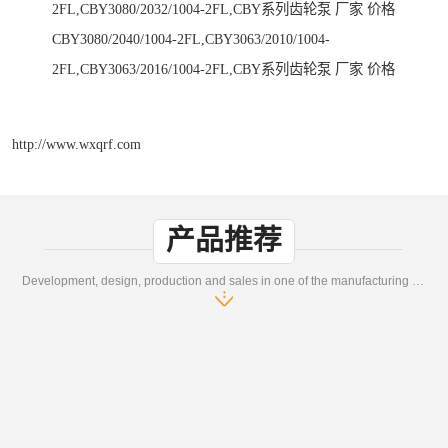
2FL,CBY3080/2032/1004-2FL,CBY系列齿轮泵 厂家 价格
CBY3080/2040/1004-2FL,CBY3063/2010/1004-
2FL,CBY3063/2016/1004-2FL,CBY系列齿轮泵 厂家 价格
http://www.wxqrf.com
产品推荐
Development, design, production and sales in one of the manufacturing enterprises