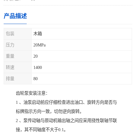
产品描述
包装
木箱
压力
20MPa
重量
20
转速
1400
排量
80
齿轮泵安装注意：
1 、油泵启动前应仔细检查进出油口、旋转方向是否与
标牌指示方向一致，切勿逆向旋转。
2 、泵传动轴与原动机输出轴之间应采用挠性联轴节联
接，其不同轴度不大于0.1。