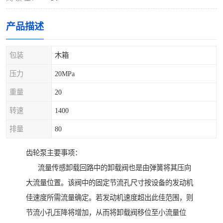
产品描述
包装
木箱
压力
20MPa
重量
20
转速
1400
排量
80
齿轮泵主要事项：
流量传感卸载回路中的卸载阀也是由弹簧将其压向
大流量位置。该阀中的固定节流孔尺寸按设备的发动机
佳速度所需流量确定。若发动机速度超出此佳范围，则
节流小孔压降将增加，从而将卸载阀移位至小流量位