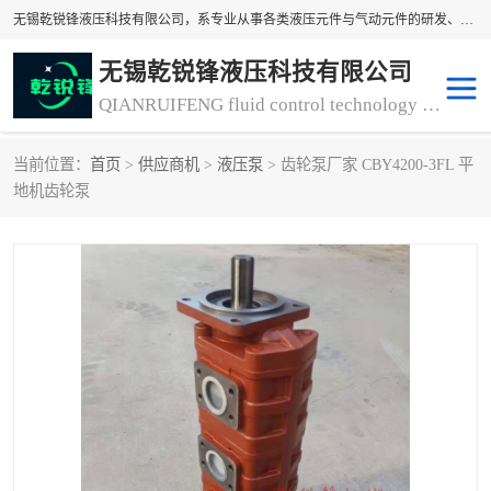
无锡乾锐锋液压科技有限公司，系专业从事各类液压元件与气动元件的研发、生产和销售业务为一体的生产型齿轮泵厂家、液压齿轮泵厂家。主要生产销售风冷式冷却器、液压油风冷却器，冷却器厂家直销、齿轮泵型号、齿轮泵厂家排名详情可来电咨询！
无锡乾锐锋液压科技有限公司
QIANRUIFENG fluid control technology co. LTD
当前位置：
首页
>
供应商机
>
液压泵
> 齿轮泵厂家 CBY4200-3FL 平
液压泵
液压阀
地机齿轮泵
冷却器厂家直销
过滤器
离合器、制动器
气动元器件
齿轮泵厂家