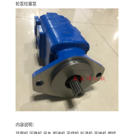
轮泵柱塞泵
内容说明：
装载机 压路机 吊车 掘进机 采煤机 扒渣机 平地机 搅拌