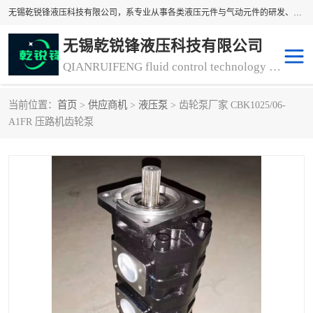
无锡乾锐锋液压科技有限公司，系专业从事各类液压元件与气动元件的研发、生产和销售业务为一体的生产型齿轮泵厂家、液压齿轮泵厂家。主要生产销售风冷式冷却器、液压油风冷却器，冷却器厂家直销、齿轮泵型号、齿轮泵厂家排名详情可来电咨询！
无锡乾锐锋液压科技有限公司
QIANRUIFENG fluid control technology co. LTD
当前位置：
首页
>
供应商机
>
液压泵
> 齿轮泵厂家 CBK1025/06-
液压泵
液压阀
A1FR 压路机齿轮泵
冷却器厂家直销
过滤器
离合器、制动器
气动元器件
齿轮泵厂家