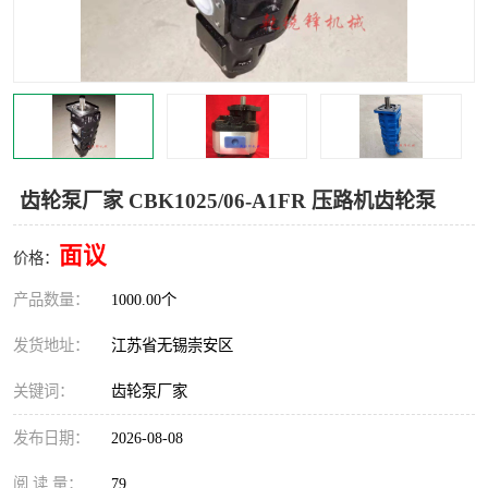
齿轮泵厂家 CBK1025/06-A1FR 压路机齿轮泵
面议
价格：
产品数量：
1000.00个
发货地址：
江苏省无锡崇安区
关键词：
齿轮泵厂家
发布日期：
2026-08-08
阅 读 量：
79