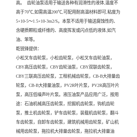
高。 齿轮油泵适用于输送各种有润滑性的液体,温度不
高于70℃,如需高温200℃,可配用耐高温材料即可,粘度为
5×10-5～1.5×10-3m2/S。本泵不适用于输送腐蚀性的、
含硬质颗粒或纤维的、高度挥发或闪点低的液体,如汽
油、笨等。
乾锐锋提供：
小松叉车齿轮泵，小松齿轮泵，小松叉车齿轮油泵，
CBY高压齿轮泵，CBY齿轮油泵，CBY双联齿轮泵，
CBY三联高压齿轮泵，工程机械齿轮泵，CB-B大排量齿
轮泵，CB-B大排量油泵，PV2R叶片泵，PV2R高压叶片
泵，高压低噪声叶片泵。液压油泵产品应用广泛，按用
途：石油机械高压齿轮泵，挖掘机齿轮泵，钩机齿轮
泵，推土机齿轮泵，铲车齿轮泵，装载机齿轮泵，翻斗
车齿轮泵，自卸车齿轮泵，建筑机械用齿轮泵，矿山机
械用齿轮泵，拖拉机大排量齿轮泵，拖拉机大排量油