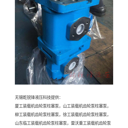
无锡乾锐锋液压科技提供：
厦工装载机齿轮泵柱塞泵，山工装载机齿轮泵柱塞泵，
柳工装载机齿轮泵柱塞泵，徐工装载机齿轮泵柱塞泵，
山东临工装载机齿轮泵柱塞泵，雷沃重工装载机齿轮泵