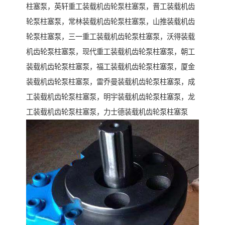
柱塞泵，英轩重工装载机齿轮泵柱塞泵，晋工装载机齿
轮泵柱塞泵，常林装载机齿轮泵柱塞泵，山推装载机齿
轮泵柱塞泵，三一重工装载机齿轮泵柱塞泵，沃得装载
机齿轮泵柱塞泵，现代重工装载机齿轮泵柱塞泵，朝工
装载机齿轮泵柱塞泵，福工装载机齿轮泵柱塞泵，厦金
装载机齿轮泵柱塞泵，雷乔曼装载机齿轮泵柱塞泵，成
工装载机齿轮泵柱塞泵，明宇装载机齿轮泵柱塞泵，龙
工装载机齿轮泵柱塞泵，力士德装载机齿轮泵柱塞泵