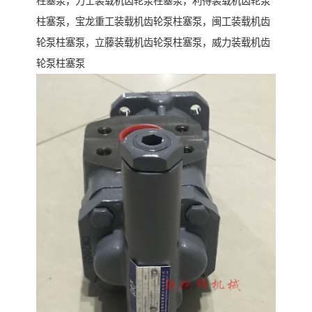
柱塞泵，力士装载机齿轮泵柱塞泵，利得装载机齿轮泵
柱塞泵，宝龙重工装载机齿轮泵柱塞泵，闽工装载机齿
轮泵柱塞泵，立藤装载机齿轮泵柱塞泵，威力装载机齿
轮泵柱塞泵