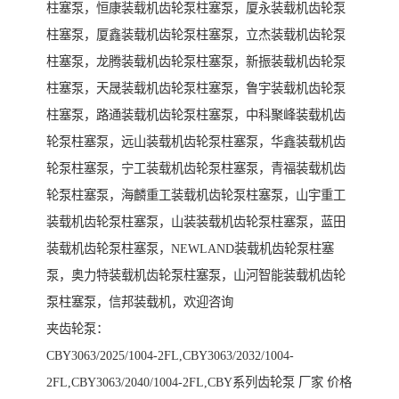
柱塞泵，恒康装载机齿轮泵柱塞泵，厦永装载机齿轮泵
柱塞泵，厦鑫装载机齿轮泵柱塞泵，立杰装载机齿轮泵
柱塞泵，龙腾装载机齿轮泵柱塞泵，新振装载机齿轮泵
柱塞泵，天晟装载机齿轮泵柱塞泵，鲁宇装载机齿轮泵
柱塞泵，路通装载机齿轮泵柱塞泵，中科聚峰装载机齿
轮泵柱塞泵，远山装载机齿轮泵柱塞泵，华鑫装载机齿
轮泵柱塞泵，宁工装载机齿轮泵柱塞泵，青福装载机齿
轮泵柱塞泵，海麟重工装载机齿轮泵柱塞泵，山宇重工
装载机齿轮泵柱塞泵，山装装载机齿轮泵柱塞泵，蓝田
装载机齿轮泵柱塞泵，NEWLAND装载机齿轮泵柱塞
泵，奥力特装载机齿轮泵柱塞泵，山河智能装载机齿轮
泵柱塞泵，信邦装载机，欢迎咨询
夹齿轮泵：
CBY3063/2025/1004-2FL,CBY3063/2032/1004-
2FL,CBY3063/2040/1004-2FL,CBY系列齿轮泵 厂家 价格