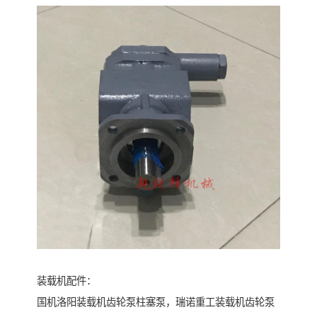
装载机配件：
国机洛阳装载机齿轮泵柱塞泵，瑞诺重工装载机齿轮泵