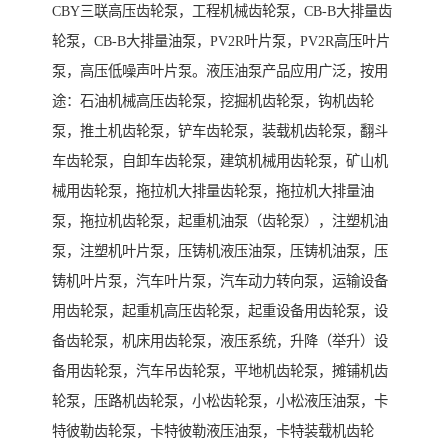
CBY三联高压齿轮泵，工程机械齿轮泵，CB-B大排量齿
轮泵，CB-B大排量油泵，PV2R叶片泵，PV2R高压叶片
泵，高压低噪声叶片泵。液压油泵产品应用广泛，按用
途：石油机械高压齿轮泵，挖掘机齿轮泵，钩机齿轮
泵，推土机齿轮泵，铲车齿轮泵，装载机齿轮泵，翻斗
车齿轮泵，自卸车齿轮泵，建筑机械用齿轮泵，矿山机
械用齿轮泵，拖拉机大排量齿轮泵，拖拉机大排量油
泵，拖拉机齿轮泵，起重机油泵（齿轮泵），注塑机油
泵，注塑机叶片泵，压铸机液压油泵，压铸机油泵，压
铸机叶片泵，汽车叶片泵，汽车动力转向泵，运输设备
用齿轮泵，起重机高压齿轮泵，起重设备用齿轮泵，设
备齿轮泵，机床用齿轮泵，液压系统，升降（举升）设
备用齿轮泵，汽车吊齿轮泵，平地机齿轮泵，摊铺机齿
轮泵，压路机齿轮泵，小松齿轮泵，小松液压油泵，卡
特彼勒齿轮泵，卡特彼勒液压油泵，卡特装载机齿轮