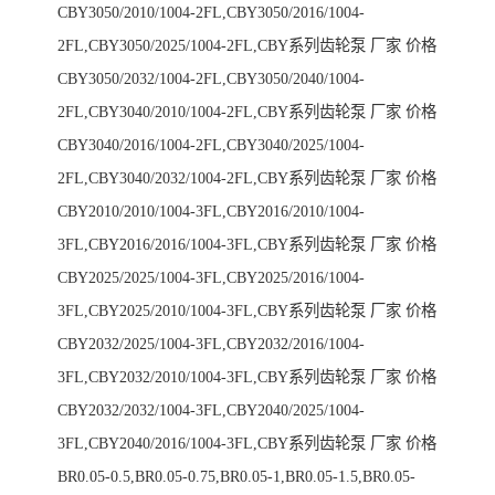
CBY3050/2010/1004-2FL,CBY3050/2016/1004-
2FL,CBY3050/2025/1004-2FL,CBY系列齿轮泵 厂家 价格
CBY3050/2032/1004-2FL,CBY3050/2040/1004-
2FL,CBY3040/2010/1004-2FL,CBY系列齿轮泵 厂家 价格
CBY3040/2016/1004-2FL,CBY3040/2025/1004-
2FL,CBY3040/2032/1004-2FL,CBY系列齿轮泵 厂家 价格
CBY2010/2010/1004-3FL,CBY2016/2010/1004-
3FL,CBY2016/2016/1004-3FL,CBY系列齿轮泵 厂家 价格
CBY2025/2025/1004-3FL,CBY2025/2016/1004-
3FL,CBY2025/2010/1004-3FL,CBY系列齿轮泵 厂家 价格
CBY2032/2025/1004-3FL,CBY2032/2016/1004-
3FL,CBY2032/2010/1004-3FL,CBY系列齿轮泵 厂家 价格
CBY2032/2032/1004-3FL,CBY2040/2025/1004-
3FL,CBY2040/2016/1004-3FL,CBY系列齿轮泵 厂家 价格
BR0.05-0.5,BR0.05-0.75,BR0.05-1,BR0.05-1.5,BR0.05-