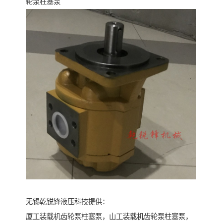
轮泵柱塞泵
无锡乾锐锋液压科技提供：
厦工装载机齿轮泵柱塞泵，山工装载机齿轮泵柱塞泵，