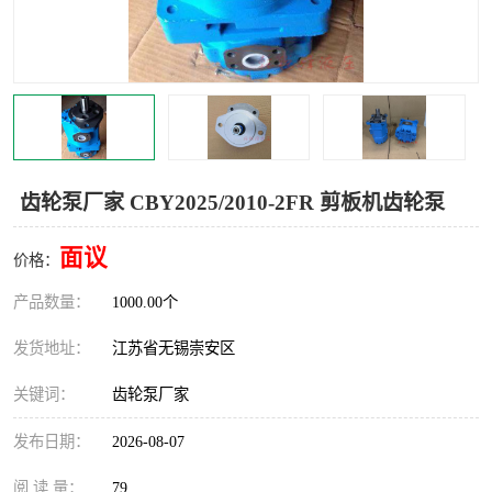
齿轮泵厂家 CBY2025/2010-2FR 剪板机齿轮泵
面议
价格：
产品数量：
1000.00个
发货地址：
江苏省无锡崇安区
关键词：
齿轮泵厂家
发布日期：
2026-08-07
阅 读 量：
79