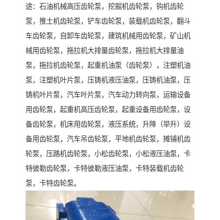
途：石油机械高压齿轮泵，挖掘机齿轮泵，钩机齿轮
泵，推土机齿轮泵，铲车齿轮泵，装载机齿轮泵，翻斗
车齿轮泵，自卸车齿轮泵，建筑机械用齿轮泵，矿山机
械用齿轮泵，拖拉机大排量齿轮泵，拖拉机大排量油
泵，拖拉机齿轮泵，起重机油泵（齿轮泵），注塑机油
泵，注塑机叶片泵，压铸机液压油泵，压铸机油泵，压
铸机叶片泵，汽车叶片泵，汽车动力转向泵，运输设备
用齿轮泵，起重机高压齿轮泵，起重设备用齿轮泵，设
备齿轮泵，机床用齿轮泵，液压系统，升降（举升）设
备用齿轮泵，汽车吊齿轮泵，平地机齿轮泵，摊铺机齿
轮泵，压路机齿轮泵，小松齿轮泵，小松液压油泵，卡
特彼勒齿轮泵，卡特彼勒液压油泵，卡特装载机齿轮
泵，卡特齿轮泵。