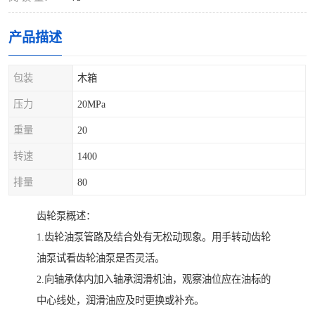
产品描述
包装
木箱
压力
20MPa
重量
20
转速
1400
排量
80
齿轮泵概述：
1.齿轮油泵管路及结合处有无松动现象。用手转动齿轮
油泵试看齿轮油泵是否灵活。
2.向轴承体内加入轴承润滑机油，观察油位应在油标的
中心线处，润滑油应及时更换或补充。