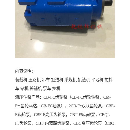
内容说明：
装载机 压路机 吊车 掘进机 采煤机 扒渣机 平地机 搅拌
车 钻机 摊铺机 泵车 挖机
液压油泵产品：CB-FC齿轮泵（CB-FC齿轮油泵，CM-
Fm齿轮马达，CB-FC油泵），2CB-Fc双联齿轮泵，CBF-
E齿轮泵，CBF-F高压齿轮泵，CBT-F5齿轮泵，CBQL-
F5齿轮泵，CBT-F4双联齿轮泵，CBG高压齿轮泵（CBG