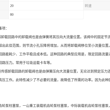
20
转速
80
事项：
载回路中的卸载阀也是由弹簧将其压向大流量位置。该阀中的固定节流
超出此佳范围，则节流小孔压降将增加，从而将卸载阀移位至小流量位置
回路能耗少、工作平稳且成本低。这种回路的典型应用是，限定回路流量
回路压力。常用于垃圾运载卡车等。
感卸载回路的卸载阀也是由弹簧压向大流量位置，无论达到预定压力还
高压工作。此特性减少了不必要的流量，故降低了所需的功率。因为此种
：
齿轮泵柱塞泵，一山重工装载机齿轮泵柱塞泵，中际装载机齿轮泵柱塞泵