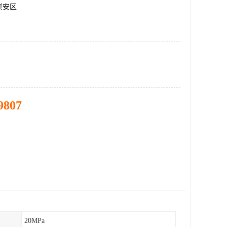
崇安区
9807
20MPa