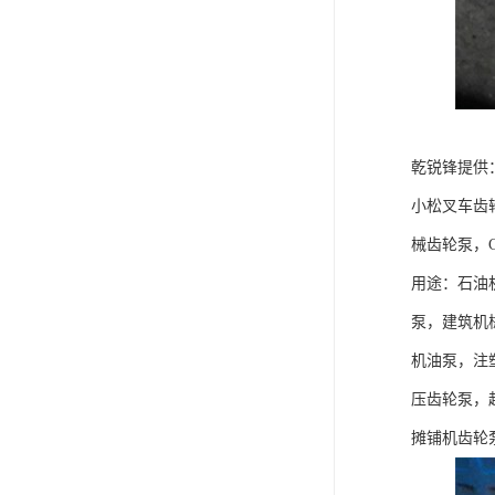
乾锐锋提供
小松叉车齿
械齿轮泵，C
用途：石油
泵，建筑机
机油泵，注
压齿轮泵，
摊铺机齿轮