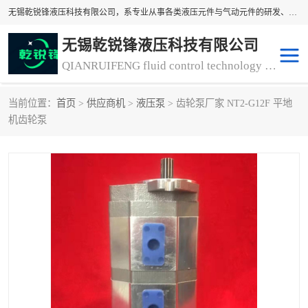
无锡乾锐锋液压科技有限公司，系专业从事各类液压元件与气动元件的研发、生产和销售业务为一体的生产型齿轮泵厂家、液压齿轮泵厂家。主要生产销售风冷式冷却器、液压油风冷却器，冷却器厂家直销、齿轮泵型号、齿轮泵厂家排名详情可来电咨询！
无锡乾锐锋液压科技有限公司
QIANRUIFENG fluid control technology co. LTD
当前位置：
首页
>
供应商机
>
液压泵
> 齿轮泵厂家 NT2-G12F 平地
液压泵
液压阀
机齿轮泵
冷却器厂家直销
过滤器
离合器、制动器
气动元器件
齿轮泵厂家