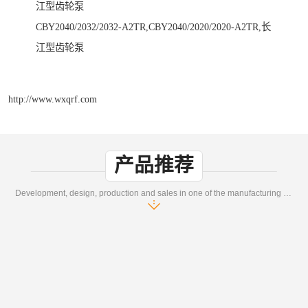
江型齿轮泵
CBY2040/2032/2032-A2TR,CBY2040/2020/2020-A2TR,长
江型齿轮泵
http://www.wxqrf.com
产品推荐
Development, design, production and sales in one of the manufacturing enterprises