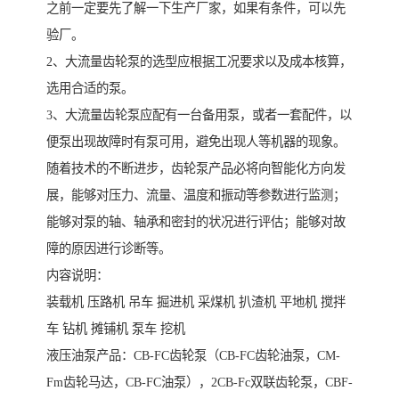
之前一定要先了解一下生产厂家，如果有条件，可以先
验厂。
2、大流量齿轮泵的选型应根据工况要求以及成本核算，
选用合适的泵。
3、大流量齿轮泵应配有一台备用泵，或者一套配件，以
便泵出现故障时有泵可用，避免出现人等机器的现象。
随着技术的不断进步，齿轮泵产品必将向智能化方向发
展，能够对压力、流量、温度和振动等参数进行监测；
能够对泵的轴、轴承和密封的状况进行评估；能够对故
障的原因进行诊断等。
内容说明：
装载机 压路机 吊车 掘进机 采煤机 扒渣机 平地机 搅拌
车 钻机 摊铺机 泵车 挖机
液压油泵产品：CB-FC齿轮泵（CB-FC齿轮油泵，CM-
Fm齿轮马达，CB-FC油泵），2CB-Fc双联齿轮泵，CBF-