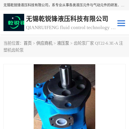
无锡乾锐锋液压科技有限公司，系专业从事各类液压元件与气动元件的研发、生产和销售业务为一体的生产型齿轮泵厂家、液压齿轮泵厂家。主要生产销售风冷式冷却器、液压油风冷却器，冷却器厂家直销、齿轮泵型号、齿轮泵厂家排名详情可来电咨询！
无锡乾锐锋液压科技有限公司
QIANRUIFENG fluid control technology co. LTD
当前位置：
首页
>
供应商机
>
液压泵
> 齿轮泵厂家 QT22-6.3E-A 注
液压泵
液压阀
塑机齿轮泵
冷却器厂家直销
过滤器
离合器、制动器
气动元器件
齿轮泵厂家