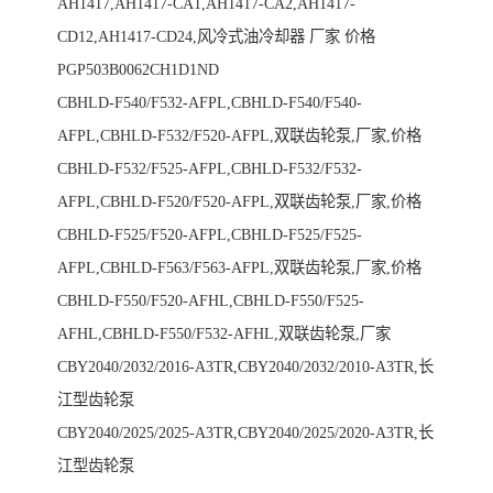
AH1417,AH1417-CA1,AH1417-CA2,AH1417-
CD12,AH1417-CD24,风冷式油冷却器 厂家 价格
PGP503B0062CH1D1ND
CBHLD-F540/F532-AFPL,CBHLD-F540/F540-
AFPL,CBHLD-F532/F520-AFPL,双联齿轮泵,厂家,价格
CBHLD-F532/F525-AFPL,CBHLD-F532/F532-
AFPL,CBHLD-F520/F520-AFPL,双联齿轮泵,厂家,价格
CBHLD-F525/F520-AFPL,CBHLD-F525/F525-
AFPL,CBHLD-F563/F563-AFPL,双联齿轮泵,厂家,价格
CBHLD-F550/F520-AFHL,CBHLD-F550/F525-
AFHL,CBHLD-F550/F532-AFHL,双联齿轮泵,厂家
CBY2040/2032/2016-A3TR,CBY2040/2032/2010-A3TR,长
江型齿轮泵
CBY2040/2025/2025-A3TR,CBY2040/2025/2020-A3TR,长
江型齿轮泵