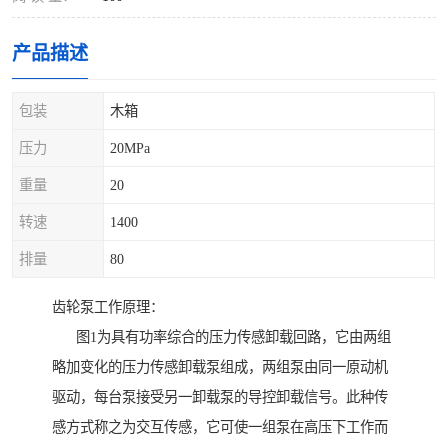
产品描述
包装
木箱
压力
20MPa
重量
20
转速
1400
排量
80
齿轮泵工作原理：
图1为具有功率综合的压力传感卸载回路，它由两组
略加变化的压力传感卸载泵组成，两组泵由同一原动机
驱动，每台泵接受另一卸载泵的导控卸载信号。此种传
感方式称之为交互传感，它可使一组泵在高压下工作而