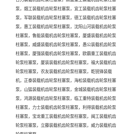
泵，烟工装载机齿轮泵柱塞泵，宜工装载机齿轮泵柱塞
泵，军联装载机齿轮泵柱塞泵，德工装载机齿轮泵柱塞
泵，惠工装载机齿轮泵柱塞泵，沈阳山河装载机齿轮泵
柱塞泵，鲁能装载机齿轮泵柱塞泵，厦盛装载机齿轮泵
柱塞泵，威盛装载机齿轮泵柱塞泵，愚公装载机齿轮泵
柱塞泵，厦强装载机齿轮泵柱塞泵，欧霸重工装载机齿
轮泵柱塞泵，厦装装载机齿轮泵柱塞泵，福大装载机齿
轮泵柱塞泵，农友装载机齿轮泵柱塞泵，乾锐锋装载
机，正泰装载机齿轮泵柱塞泵，海松装载机齿轮泵柱塞
泵，山猛装载机齿轮泵柱塞泵，金城装载机齿轮泵柱塞
泵，鸿源装载机齿轮泵柱塞泵，临工重特装载机齿轮泵
柱塞泵，力士装载机齿轮泵柱塞泵，利得装载机齿轮泵
柱塞泵，宝龙重工装载机齿轮泵柱塞泵，闽工装载机齿
轮泵柱塞泵，立藤装载机齿轮泵柱塞泵，威力装载机齿