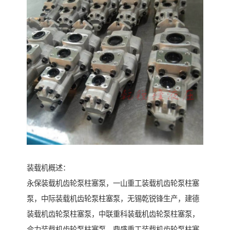
装载机概述：
永保装载机齿轮泵柱塞泵，一山重工装载机齿轮泵柱塞
泵，中际装载机齿轮泵柱塞泵，无锡乾锐锋生产，建德
装载机齿轮泵柱塞泵，中联重科装载机齿轮泵柱塞泵，
合力装载机齿轮泵柱塞泵，鼎盛重工装载机齿轮泵柱塞