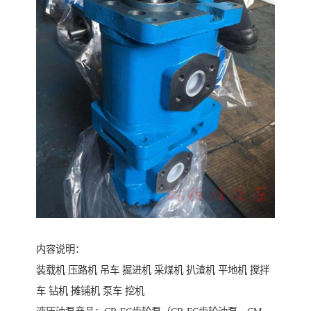
内容说明：
装载机 压路机 吊车 掘进机 采煤机 扒渣机 平地机 搅拌
车 钻机 摊铺机 泵车 挖机