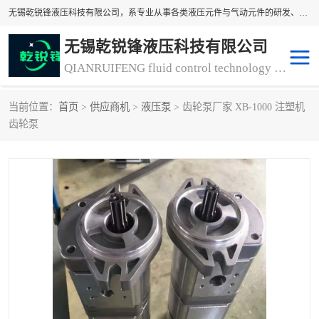
无锡乾锐锋液压科技有限公司，系专业从事各类液压元件与气动元件的研发、生产和销售业务为一体的生产型齿轮泵厂家、液压齿轮泵厂家。主要生产销售风冷式冷却器、液压油风冷却器，冷却器厂家直销、齿轮泵型号、齿轮泵厂家排名详情可来电咨询！
无锡乾锐锋液压科技有限公司
QIANRUIFENG fluid control technology co. LTD
当前位置：
首页
>
供应商机
>
液压泵
> 齿轮泵厂家 XB-1000 注塑机
液压泵
液压阀
齿轮泵
冷却器厂家直销
过滤器
离合器、制动器
气动元器件
齿轮泵厂家