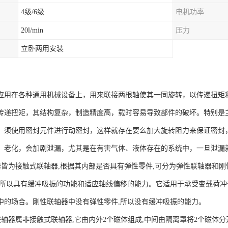
4级/6级
电机功率
20l/min
压力
立卧两用安装
应用在各种通用机械设备上，用来联接两根轴使其一同旋转，以传递扭矩
传递扭矩，其结构复杂，制造精度高，载时容易导致部件的破坏。特别是
，须使用密封元件进行动密封，这样就存在要么加大旋转阻力来保证密封
、老化，会加剧泄漏，尤其是在有害气体、液体存在的系统中，一旦泄漏
皆为接触式联轴器,根据其内部是否具有弹性零件,可分为弹性联轴器和
,所以具有缓冲吸振的功能和适应轴线偏移的能力。它适用于承受变载荷冲
中的场合。刚性联轴器中没有弹性零件,所以没有缓冲吸振的能力。
轴器属非接触式联轴器,它由内外2个磁体组成,中间由隔离罩将2个磁体分