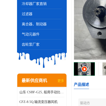
冷却器厂家直销
过滤器
离合器、制动器
气动元器件
齿轮泵厂家
最新供应商机
更多
产品描述
山东 CSBF-G25, 船用手动比例流量方向复合阀
CFZ-8.5Q,轴流变压器风机
驱动方