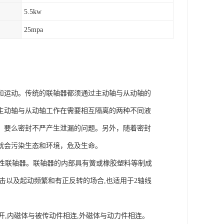
5.5kw
25mpa
和运动。传统的联轴器都须通过主动轴与从动轴的
主动轴与从动轴工作在需要相互隔离的两种不同液
，要么密封不严产生泄漏的问题。另外，随着密封
就会污染生态和环境，危及生命。
刚性联轴器。联轴器的内部具有簧或橡胶塑料等制成
击以及起动频繁和有正反转的场合,也适用于2轴线
开,内磁体与被传动件相连,外磁体与动力件相连。