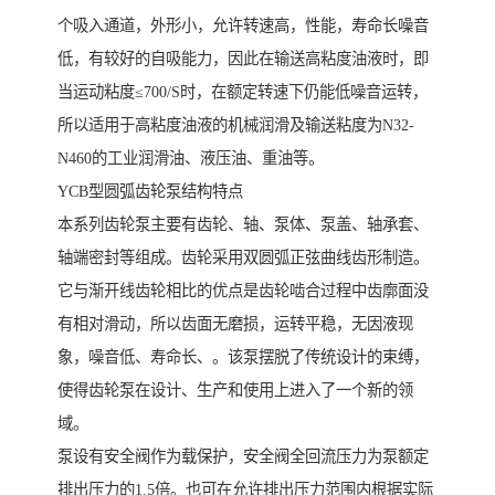
个吸入通道，外形小，允许转速高，性能，寿命长噪音
低，有较好的自吸能力，因此在输送高粘度油液时，即
当运动粘度≤700/S时，在额定转速下仍能低噪音运转，
所以适用于高粘度油液的机械润滑及输送粘度为N32-
N460的工业润滑油、液压油、重油等。
YCB型圆弧齿轮泵结构特点
本系列齿轮泵主要有齿轮、轴、泵体、泵盖、轴承套、
轴端密封等组成。齿轮采用双圆弧正弦曲线齿形制造。
它与渐开线齿轮相比的优点是齿轮啮合过程中齿廓面没
有相对滑动，所以齿面无磨损，运转平稳，无因液现
象，噪音低、寿命长、。该泵摆脱了传统设计的束缚，
使得齿轮泵在设计、生产和使用上进入了一个新的领
域。
泵设有安全阀作为载保护，安全阀全回流压力为泵额定
排出压力的1.5倍。也可在允许排出压力范围内根据实际