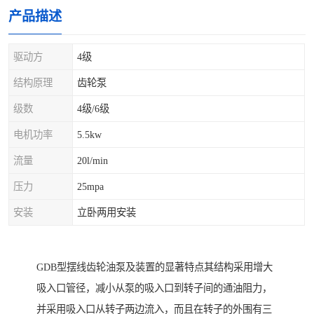
产品描述
驱动方
4级
结构原理
齿轮泵
级数
4级/6级
电机功率
5.5kw
流量
20l/min
压力
25mpa
安装
立卧两用安装
GDB型摆线齿轮油泵及装置的显著特点其结构采用增大
吸入口管径，减小从泵的吸入口到转子间的通油阻力，
并采用吸入口从转子两边流入，而且在转子的外围有三