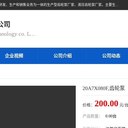
无锡乾锐锋液压科技有限公司，系专业从事各类液压元件与气动元件的研发、生产和销售业务为一体的生产型齿轮泵厂家、液压齿轮泵厂家。主要生产销售风冷式冷却器、液压油风冷却器，冷却器厂家直销、齿轮泵型号、齿轮泵厂家排名详情可来电咨询！
公司
QIANRUIFENG fluid control technology co. LTD
企业视频
公司介绍
公司动态
20A7X080F,齿轮泵
200.00
价格：
元/台
产品数量：
0.00台