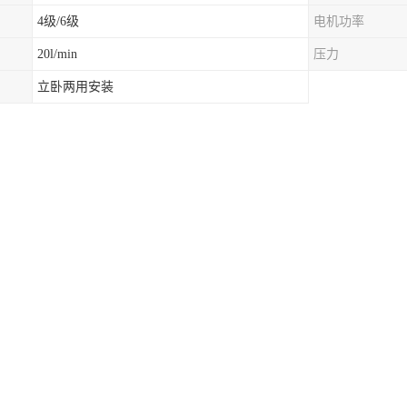
4级/6级
电机功率
20l/min
压力
立卧两用安装
内撤除驱动单元组件：
次项修理作业时，不需求将泵从泵台上拆下，也不需求撤除连接管线，只需
体和轴承箱之间的连接螺栓;
泵不单有一个铸造支腿，还需撤除轴承箱支腿螺栓;这时，驱动单元就可全
出。
压器油泵是供强油循环冷却的电力变压器、电炉变压器、电力机车变压器
采用轴向气隙感应盘式电动机，电机直接嵌人泵壳内装配，其电机转子安
力与叶轮轴向离心力相互抵消，从而提高轴承寿命。具有耐冲击，无渗漏