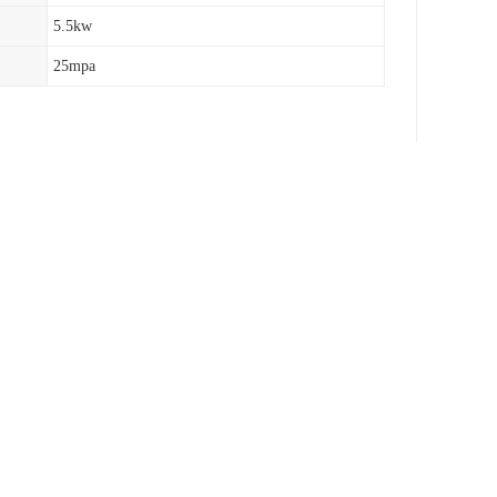
5.5kw
25mpa
将中间联轴器拆下;
体从泵体内取出;有时驱动单元很重，需求起重设备
及其它变压器配套使用的新型电动离心式油泵。变
装在油泵叶轮上组成泵机一体。油泵运行时，电机
特点。与传统离心泵相比，油泵轴向尺寸短、结构