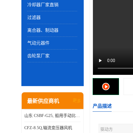
冷却器厂家直销
过滤器
离合器、制动器
气动元器件
齿轮泵厂家
最新供应商机
更多
产品描述
山东 CSBF-G25, 船用手动比例流量方向复合阀
CFZ-8.5Q,轴流变压器风机
驱动方