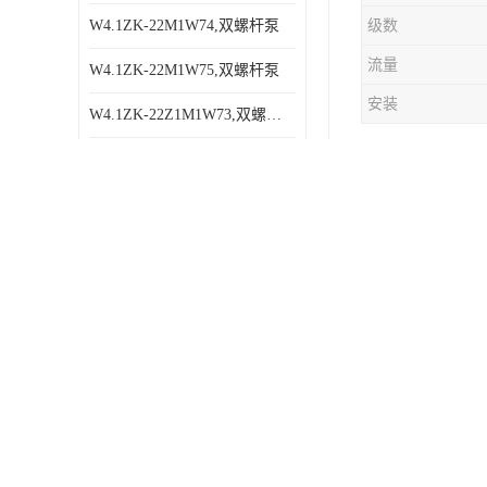
W4.1ZK-22M1W74,双螺杆泵
级数
流量
W4.1ZK-22M1W75,双螺杆泵
安装
W4.1ZK-22Z1M1W73,双螺杆泵
W4.1ZK-22Z1M1W75,双螺杆泵
1、从泵体
CRK2-20/2,立式机床冷却泵
2、当进行
MX25M-MFG,可拆板式冷却器
3、撤除泵
SMF40R46E6.7W29,三螺杆泵
4、若这个
SMF40R38E6.7W29,三螺杆泵
才能将其取
盘式电机变
压器油泵，
的轴向磁拉